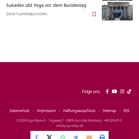
Sukadev übt Yoga vor dem Bundestag
VOR 15 JAHREN
510 VIEWS
Folge uns
Datenschutz
Impressum
Haftungsausschluss
Sitemap
RSS
© 2026 Yoga Vidya e.V. · Yogaweg 7 · 32805 Horn‑Bad Meinberg · +49 5234 87‑0 ·
info@yoga‑vidya.de