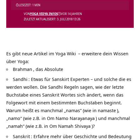
LESEZEIT: 1 MIN
VON
YOGA VIDYA INFOS
VOR 14 JAHREN
ZULETZT AKTUALISIERT: 3. JULI 2018 13:26
Es gibt neue Artikel im
Yoga Wiki
– erweitere dein Wissen
über Yoga:
Brahman
, das Absolute
Sandhi
: Etwas für Sanskirt Experten – und solche die es
werden wollen. Die Sandhi Regeln sagen, wie der letzte
Buchstabe eines Sanskrit Wortes sich ändert, wenn das
Folgewort mit einem bestimmten Buchstaben beginnt.
Warum heißt es manchmal „namas“ (wie in
namaste
),
„namo“ (wie z.B. in
Om Namo Narayanaya
) und manchmal
„namah“ (wie z.B. in
Om Namah Shivaya
)?
Sanskrit
: Erfahre mehr über Geschichte und Bedeutung