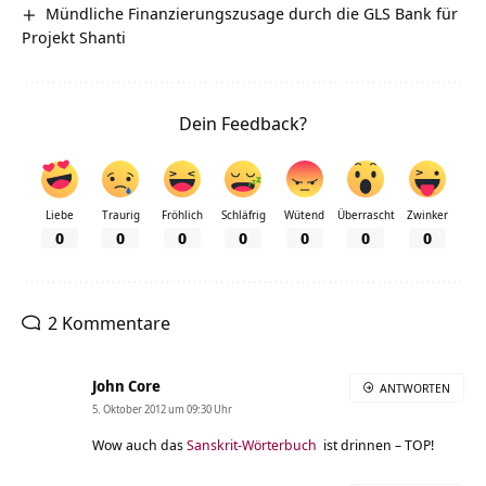
Mündliche Finanzierungszusage durch die GLS Bank für
Projekt Shanti
Dein Feedback?
Liebe
Traurig
Fröhlich
Schläfrig
Wütend
Überrascht
Zwinker
0
0
0
0
0
0
0
2 Kommentare
John Core
ANTWORTEN
5. Oktober 2012 um 09:30 Uhr
Wow auch das
Sanskrit-Wörterbuch
ist drinnen – TOP!