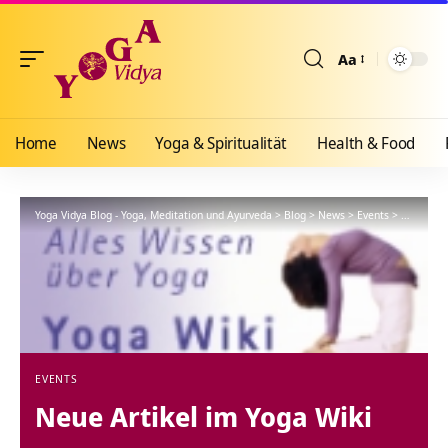
Aa
Größenänderun
Home
News
Yoga & Spiritualität
Health & Food
Yoga Vidya Blog - Yoga, Meditation und Ayurveda
>
Blog
>
News
>
Events
>
Neue Arti
EVENTS
Neue Artikel im Yoga Wiki