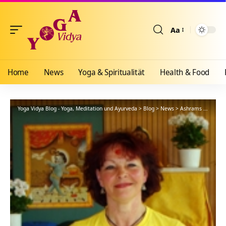
Aa
Größenänderun
Home
News
Yoga & Spiritualität
Health & Food
Yoga Vidya Blog - Yoga, Meditation und Ayurveda
>
Blog
>
News
>
Ashrams
>
Bad Me