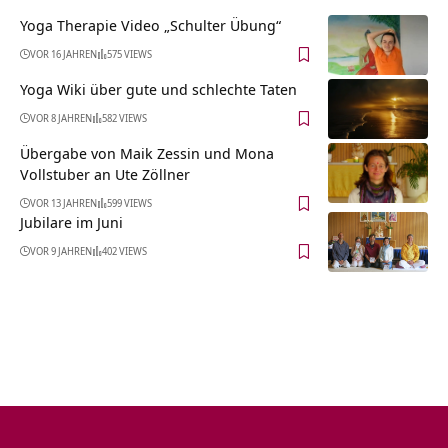
Yoga Therapie Video „Schulter Übung“
VOR 16 JAHREN
575 VIEWS
Yoga Wiki über gute und schlechte Taten
VOR 8 JAHREN
582 VIEWS
Übergabe von Maik Zessin und Mona
Vollstuber an Ute Zöllner
VOR 13 JAHREN
599 VIEWS
Jubilare im Juni
VOR 9 JAHREN
402 VIEWS