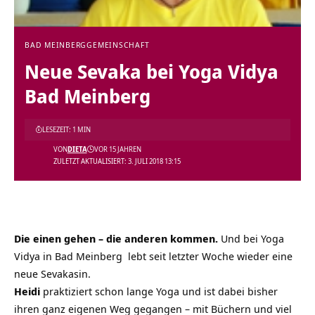
BAD MEINBERG
GEMEINSCHAFT
Neue Sevaka bei Yoga Vidya
Bad Meinberg
LESEZEIT: 1 MIN
VON
DIETA
VOR 15 JAHREN
ZULETZT AKTUALISIERT: 3. JULI 2018 13:15
Die einen gehen – die anderen kommen.
Und bei Yoga
Vidya in Bad Meinberg lebt seit letzter Woche wieder eine
neue Sevakasin.
Heidi
praktiziert schon lange Yoga und ist dabei bisher
ihren ganz eigenen Weg gegangen – mit Büchern und viel