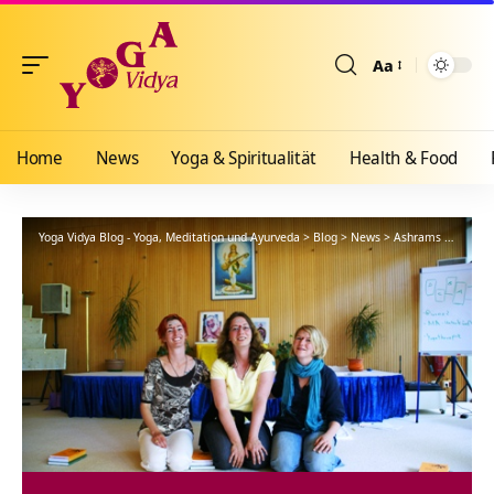
Aa
Größenänderun
Home
News
Yoga & Spiritualität
Health & Food
Yoga Vidya Blog - Yoga, Meditation und Ayurveda
>
Blog
>
News
>
Ashrams
>
Gemein