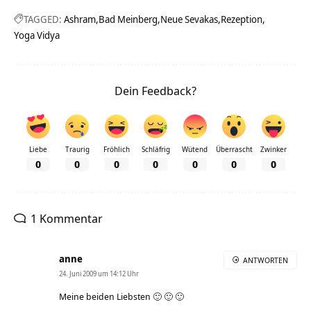
TAGGED:
Ashram
Bad Meinberg
Neue Sevakas
Rezeption
Yoga Vidya
Dein Feedback?
Liebe
Traurig
Fröhlich
Schläfrig
Wütend
Überrascht
Zwinker
0
0
0
0
0
0
0
1 Kommentar
anne
ANTWORTEN
24. Juni 2009 um 14:12 Uhr
Meine beiden Liebsten 🙂 🙂 🙂