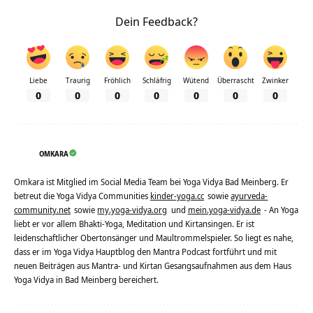
Dein Feedback?
Liebe
Traurig
Fröhlich
Schläfrig
Wütend
Überrascht
Zwinker
0
0
0
0
0
0
0
OMKARA
Omkara ist Mitglied im Social Media Team bei Yoga Vidya Bad Meinberg. Er
betreut die Yoga Vidya Communities
kinder-yoga.cc
sowie
ayurveda-
community.net
sowie
my.yoga-vidya.org
und
mein.yoga-vidya.de
- An Yoga
liebt er vor allem Bhakti-Yoga, Meditation und Kirtansingen. Er ist
leidenschaftlicher Obertonsänger und Maultrommelspieler. So liegt es nahe,
dass er im Yoga Vidya Hauptblog den Mantra Podcast fortführt und mit
neuen Beiträgen aus Mantra- und Kirtan Gesangsaufnahmen aus dem Haus
Yoga Vidya in Bad Meinberg bereichert.