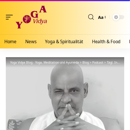
Aa
Größenänderun
Home
News
Yoga & Spiritualität
Health & Food
Yoga Vidya Blog - Yoga, Meditation und Ayurveda
>
Blog
>
Podcast
>
Tägl. Inspiration