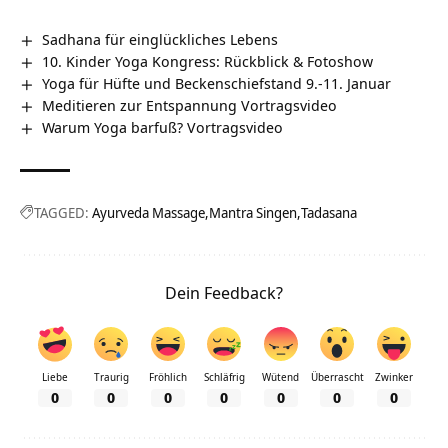
Sadhana für einglückliches Lebens
10. Kinder Yoga Kongress: Rückblick & Fotoshow
Yoga für Hüfte und Beckenschiefstand 9.-11. Januar
Meditieren zur Entspannung Vortragsvideo
Warum Yoga barfuß? Vortragsvideo
TAGGED:
Ayurveda Massage
Mantra Singen
Tadasana
Dein Feedback?
Liebe
Traurig
Fröhlich
Schläfrig
Wütend
Überrascht
Zwinker
0
0
0
0
0
0
0