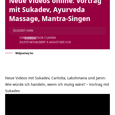
Neue Videos online: Vortrag
mit Sukadev, Ayurveda
Massage, Mantra-Singen
LESEZEIT: 0 MIN
VON
RUKMINI
VOR 17 JAHREN
ZULETZT AKTUALISIERT: 9. AUGUST 2025 12:55
Midjourney hu
Neue Videos mit Sukadev, Carlotta, Lakshmana und Janin:
Wie würde ich handeln, wenn ich mutig wäre? – Vortrag mit
Sukadev