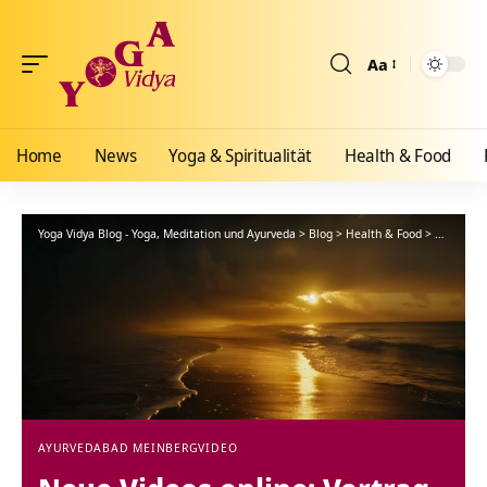
Aa
Größenänderun
Home
News
Yoga & Spiritualität
Health & Food
Yoga Vidya Blog - Yoga, Meditation und Ayurveda
>
Blog
>
Health & Food
>
Ayurveda
AYURVEDA
BAD MEINBERG
VIDEO