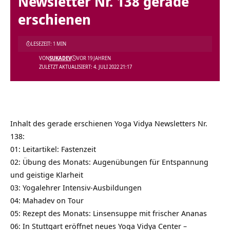
Newsletter Nr. 138 gerade
erschienen
LESEZEIT: 1 MIN
VON
SUKADEV
VOR 19 JAHREN
ZULETZT AKTUALISIERT: 4. JULI 2022 21:17
Inhalt des gerade erschienen Yoga Vidya Newsletters Nr.
138:
01: Leitartikel: Fastenzeit
02: Übung des Monats: Augenübungen für Entspannung
und geistige Klarheit
03: Yogalehrer Intensiv-Ausbildungen
04: Mahadev on Tour
05: Rezept des Monats: Linsensuppe mit frischer Ananas
06: In Stuttgart eröffnet neues Yoga Vidya Center –