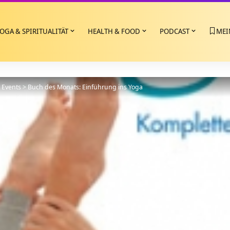
OGA & SPIRITUALITÄT
HEALTH & FOOD
PODCAST
MEI
>
Events
>
Buch des Monats: Einführung ins Yoga