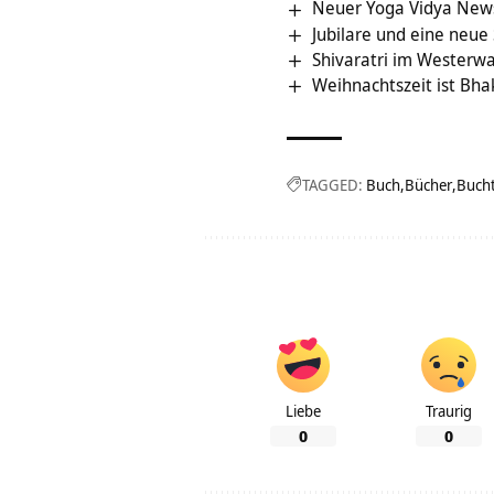
Neuer Yoga Vidya News
Jubilare und eine neue
Shivaratri im Westerw
Weihnachtszeit ist Bhak
TAGGED:
Buch
Bücher
Buch
Liebe
Traurig
0
0