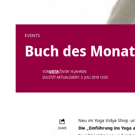
EVENTS
Buch des Monats
VON
DIETA
VOR 16 JAHREN
ZULETZT AKTUALISIERT: 3. JULI 2018 13:02
Neu im
Yoga Vidya Shop
un
Die „
Einführung ins Yoga
SHARE