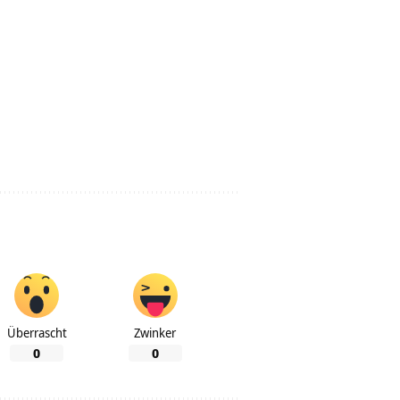
Überrascht
Zwinker
0
0