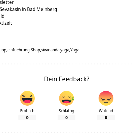
letter
 Sevakasin in Bad Meinberg
ald
tizeit
tipp
einfuehrung
Shop
sivananda yoga
Yoga
Dein Feedback?
Fröhlich
Schläfrig
Wütend
0
0
0