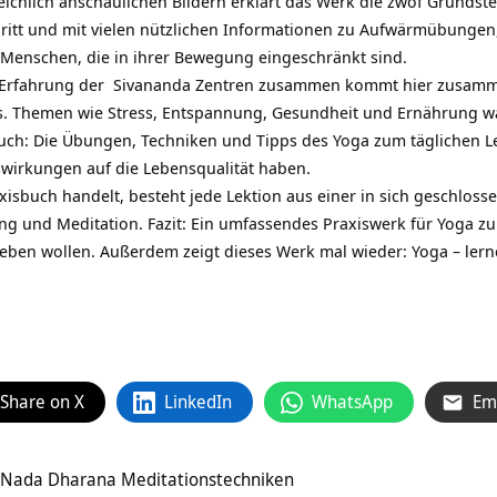
reichlich anschaulichen Bildern erklärt das Werk die zwöf Grundst
chritt und mit vielen nützlichen Informationen zu Aufwärmübungen
Menschen, die in ihrer Bewegung eingeschränkt sind.
 Erfahrung der Sivananda Zentren zusammen kommt hier zusammen
los. Themen wie Stress, Entspannung, Gesundheit und Ernährung wa
Buch: Die Übungen, Techniken und Tipps des Yoga zum täglichen 
wirkungen auf die Lebensqualität haben.
axisbuch handelt, besteht jede Lektion aus einer in sich geschlo
 und Meditation. Fazit: Ein umfassendes Praxiswerk für Yoga zu H
 leben wollen. Außerdem zeigt dieses Werk mal wieder: Yoga – lern
Share on X
LinkedIn
WhatsApp
Em
Nada Dharana Meditationstechniken