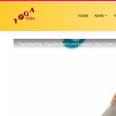
HOME
NEWS
Y
Yoga Vidya Blog - Yoga, Meditation und Ayurveda
>
Blog
>
News