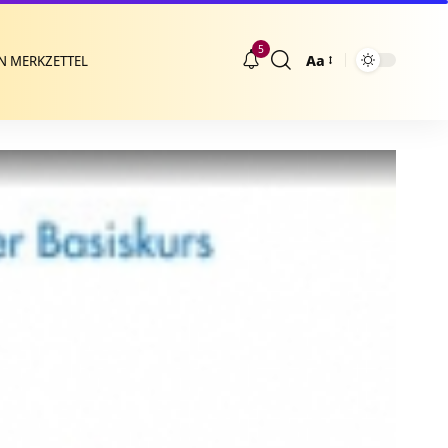
5
Aa
N MERKZETTEL
Größenänderung