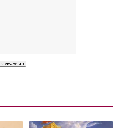
tive: