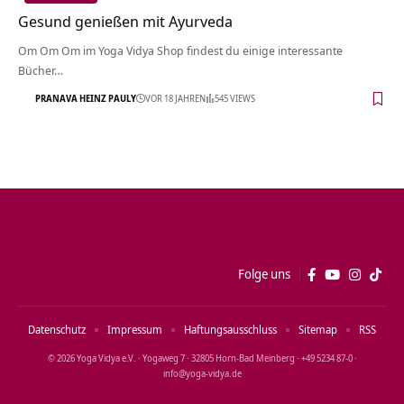
Gesund genießen mit Ayurveda
Om Om Om im Yoga Vidya Shop findest du einige interessante
Bücher…
PRANAVA HEINZ PAULY
VOR 18 JAHREN
545 VIEWS
Folge uns
Datenschutz
Impressum
Haftungsausschluss
Sitemap
RSS
© 2026 Yoga Vidya e.V. · Yogaweg 7 · 32805 Horn‑Bad Meinberg · +49 5234 87‑0 ·
info@yoga‑vidya.de