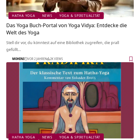
HATHA YOGA
NEWS
YOGA & SPIRITUALITÄT
Das Yoga Buch-Portal von Yoga Vidya: Entdecke die
Welt des Yoga
Stell dir vor, du könntest auf eine Bibliothek zugreifen, die prall
gefüllt…
MOHINI
VOR 2 JAHREN
2K VIEWS
HATHA YOGA
NEWS
YOGA & SPIRITUALITÄT