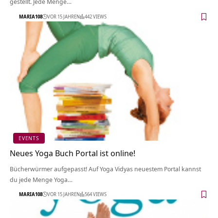
gestellt. Jede Menge…
MARIA108
VOR 15 JAHREN
442 VIEWS
EVENTS
Neues Yoga Buch Portal ist online!
Bücherwürmer aufgepasst! Auf Yoga Vidyas neuestem Portal kannst
du jede Menge Yoga…
MARIA108
VOR 15 JAHREN
564 VIEWS