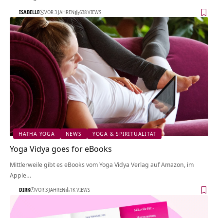
ISABELLE
VOR 3 JAHREN
638 VIEWS
HATHA YOGA
NEWS
YOGA & SPIRITUALITÄT
Yoga Vidya goes for eBooks
Mittlerweile gibt es eBooks vom Yoga Vidya Verlag auf Amazon, im
Apple…
DIRK
VOR 3 JAHREN
1K VIEWS