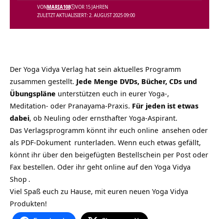
VON
MARIA108
VOR 15 JAHREN
ZULETZT AKTUALISIERT: 2. AUGUST 2025 09:00
Der Yoga Vidya Verlag hat sein aktuelles
Programm
zusammen gestellt.
Jede Menge DVDs, Bücher, CDs und
Übungspläne
unterstützen euch in eurer Yoga-,
Meditation- oder Pranayama-Praxis.
Für jeden ist etwas
dabei
, ob Neuling oder ernsthafter Yoga-Aspirant.
Das Verlagsprogramm könnt ihr euch
online
ansehen oder
als
PDF-Dokument
runterladen. Wenn euch etwas gefällt,
könnt ihr über den beigefügten Bestellschein per Post oder
Fax bestellen. Oder ihr geht online auf den
Yoga Vidya
Shop
.
Viel Spaß euch zu Hause, mit euren neuen Yoga Vidya
Produkten!