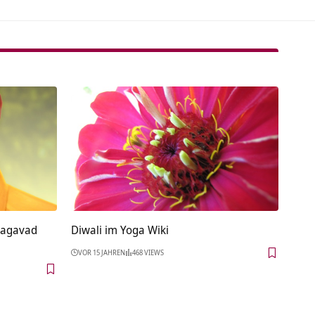
hagavad
Diwali im Yoga Wiki
VOR 15 JAHREN
468 VIEWS