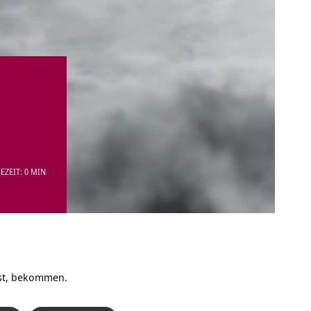
EZEIT: 0 MIN
hst, bekommen.