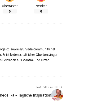
Überrascht
Zwinker
0
0
yoga.cc
sowie
ayurveda-community.net
. Er ist leidenschaftlicher Obertonsänger
n Beiträgen aus Mantra- und Kirtan
NÄCHSTER ARTIKEL
hedelika – Tägliche Inspiration