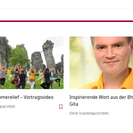
Kreuzabnahmerelief‏‎ – Vortragsvideo
Inspirierende Wort aus der B
Gita
582 VIEWS
VOR 10 JAHREN
518 VIEWS