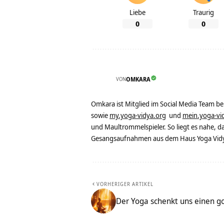
Liebe
Traurig
0
0
VON
OMKARA
Omkara ist Mitglied im Social Media Team b
sowie
my.yoga-vidya.org
und
mein.yoga-vi
und Maultrommelspieler. So liegt es nahe, 
Gesangsaufnahmen aus dem Haus Yoga Vidya
VORHERIGER ARTIKEL
Der Yoga schenkt uns einen g