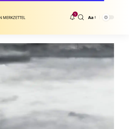
5
Aa
N MERKZETTEL
Größenänderung