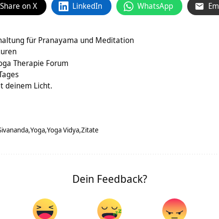
Share on X
LinkedIn
WhatsApp
Em
haltung für Pranayama und Meditation
turen
oga Therapie Forum
 Tages
t deinem Licht.
Sivananda
Yoga
Yoga Vidya
Zitate
Dein Feedback?