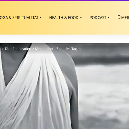
OGA & SPIRITUALITÄT
HEALTH & FOOD
PODCAST
MEI
t
>
Tägl. Inspiration
>
Meditation – Zitat des Tages