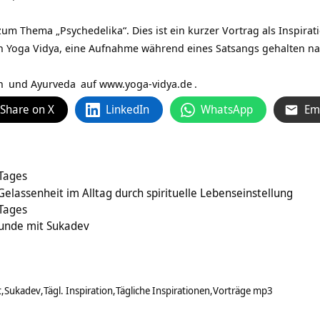
um Thema „Psychedelika“. Dies ist ein kurzer Vortrag als Inspira
n Yoga Vidya, eine Aufnahme während eines Satsangs gehalten na
n
und
Ayurveda
auf
www.yoga-vidya.de
.
Share on X
LinkedIn
WhatsApp
Em
 Tages
 Gelassenheit im Alltag durch spirituelle Lebenseinstellung
 Tages
tunde mit Sukadev
t
Sukadev
Tägl. Inspiration
Tägliche Inspirationen
Vorträge mp3