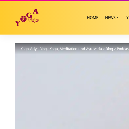
HOME
NEWS
Y
Yoga Vidya Blog - Yoga, Meditation und Ayurveda
>
Blog
>
Podcas