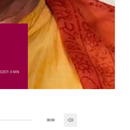
EZEIT: 0 MIN
00:00
Pfeiltasten