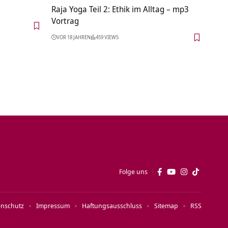
Raja Yoga Teil 2: Ethik im Alltag – mp3
Vortrag
VOR 18 JAHREN
459 VIEWS
Folge uns
enschutz
Impressum
Haftungsausschluss
Sitemap
RSS