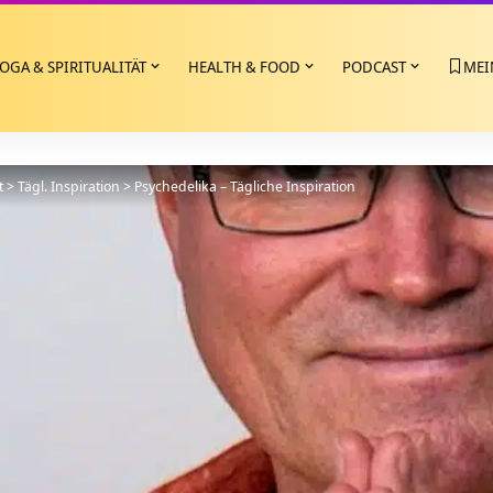
OGA & SPIRITUALITÄT
HEALTH & FOOD
PODCAST
MEI
t
>
Tägl. Inspiration
>
Psychedelika – Tägliche Inspiration