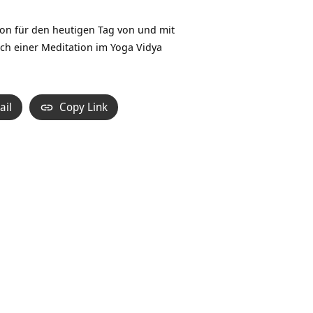
Hoch/Runter
benutzen,
tion für den heutigen Tag von und mit
um
ch einer Meditation im Yoga Vidya
die
Lautstärke
zu
ail
Copy Link
regeln.