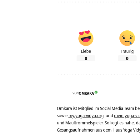
Liebe
Traurig
0
0
VON
OMKARA
Omkara ist Mitglied im Social Media Team b
sowie
my.yoga-vidya.org
und
mein.yoga-vi
und Maultrommelspieler. So liegt es nahe, 
Gesangsaufnahmen aus dem Haus Yoga Vidya