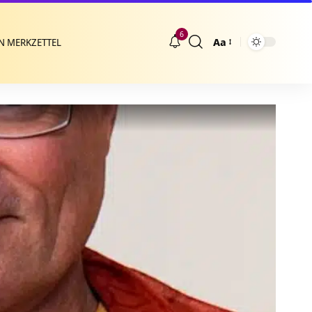
6
Aa
N MERKZETTEL
Größenänderung