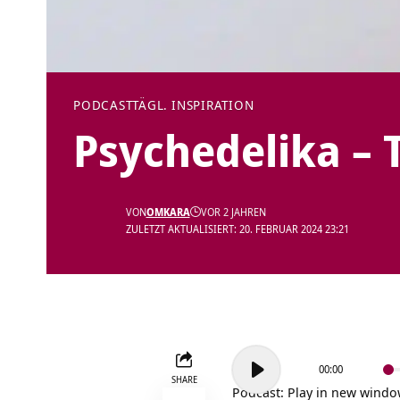
PODCAST
TÄGL. INSPIRATION
Psychedelika – 
VON
OMKARA
VOR 2 JAHREN
ZULETZT AKTUALISIERT: 20. FEBRUAR 2024 23:21
Audio-
00:00
Player
SHARE
Podcast:
Play in new wind