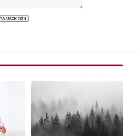
tive: