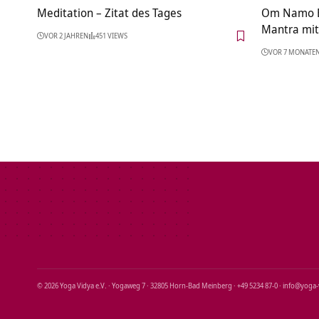
Meditation – Zitat des Tages
Om Namo B
Mantra mit
VOR 2 JAHREN
451 VIEWS
VOR 7 MONATE
© 2026 Yoga Vidya e.V. · Yogaweg 7 · 32805 Horn‑Bad Meinberg · +49 5234 87‑0 · info@yoga