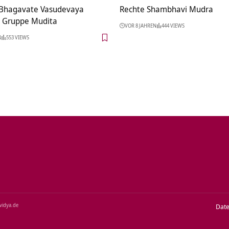
hagavate Vasudevaya
Rechte Shambhavi Mudra
 Gruppe Mudita
VOR 8 JAHREN
444 VIEWS
N
553 VIEWS
‑vidya.de
Dat