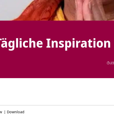
Tägliche Inspiration
LES
ow
|
Download