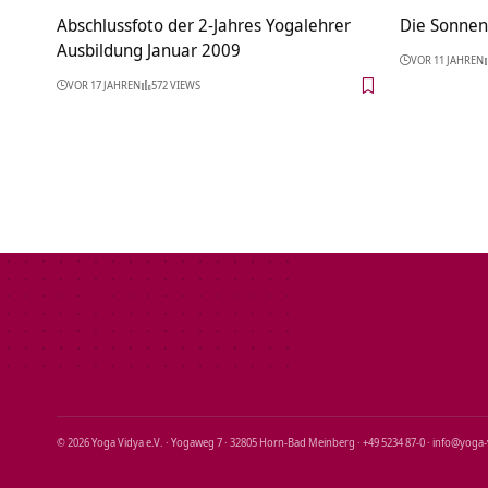
Abschlussfoto der 2-Jahres Yogalehrer
Die Sonnenf
Ausbildung Januar 2009
VOR 11 JAHREN
VOR 17 JAHREN
572 VIEWS
© 2026 Yoga Vidya e.V. · Yogaweg 7 · 32805 Horn‑Bad Meinberg · +49 5234 87‑0 · info@yoga