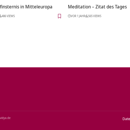
insternis in Mitteleuropa
Meditation – Zitat des Tages
486 VIEWS
VOR 1 JAHR
565 VIEWS
‑vidya.de
Dat