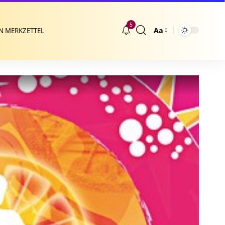
5
Aa
N MERKZETTEL
Größenänderung