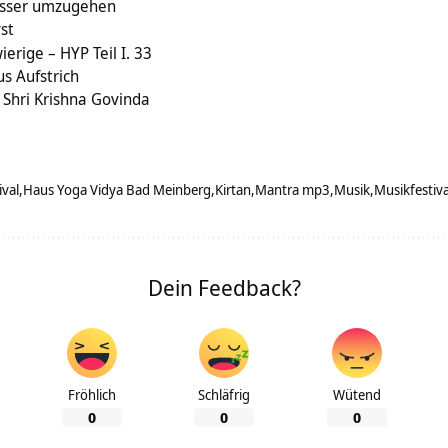
besser umzugehen
st
erige – HYP Teil I. 33
s Aufstrich
 Shri Krishna Govinda
ival
Haus Yoga Vidya Bad Meinberg
Kirtan
Mantra mp3
Musik
Musikfestiva
Dein Feedback?
Fröhlich
Schläfrig
Wütend
0
0
0