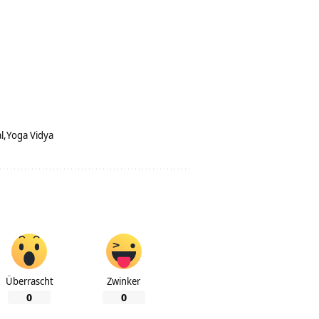
l
Yoga Vidya
Überrascht
Zwinker
0
0