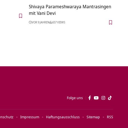
Shivaya Parameshwaraya Mantrasingen
mit Vani Devi
VOR 9 JAHREN
657 VIEWS
Folge uns
enschutz
Impressum
Haftungsausschluss
Sitemap
RSS