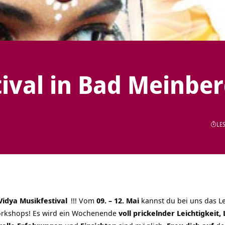
ival in Bad Meinbe
LES
Vidya Musikfestival
!!! Vom
09. – 12. Mai
kannst du bei uns das Le
orkshops! Es wird ein Wochenende
voll prickelnder Leichtigkeit