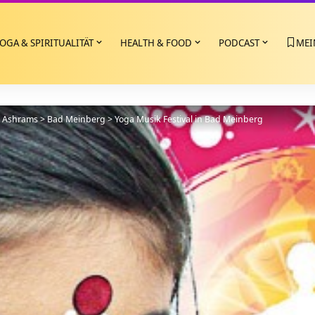
OGA & SPIRITUALITÄT
HEALTH & FOOD
PODCAST
MEI
>
Ashrams
>
Bad Meinberg
>
Yoga Musik Festival in Bad Meinberg