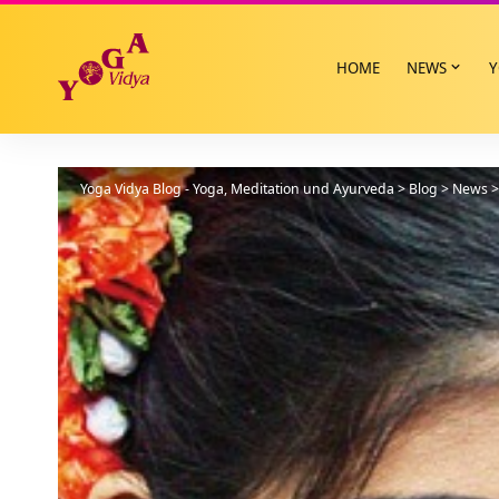
HOME
NEWS
Y
Yoga Vidya Blog - Yoga, Meditation und Ayurveda
>
Blog
>
News