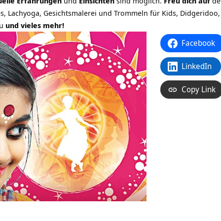
tuelle Erfahrungen
und
Einsichten
sind möglich.
Freu dich auf
de
s, Lachyoga, Gesichtsmalerei und Trommeln für Kids, Didgeridoo, 
nu
und vieles mehr!
Facebook
LinkedIn
Copy Link