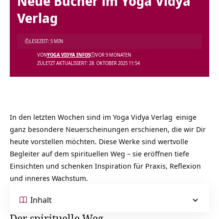
Neue Bücher im Yoga Vidya
Verlag
LESEZEIT: 5 MIN
VON
YOGA VIDYA INFOS
VOR 9 MONATEN
ZULETZT AKTUALISIERT: 28. OKTOBER 2025 11:54
In den letzten Wochen sind im
Yoga Vidya Verlag
einige
ganz besondere Neuerscheinungen erschienen, die wir Dir
heute vorstellen möchten. Diese Werke sind wertvolle
Begleiter auf dem spirituellen Weg – sie eröffnen tiefe
Einsichten und schenken Inspiration für Praxis, Reflexion
und inneres Wachstum.
Inhalt
Der spirituelle Weg