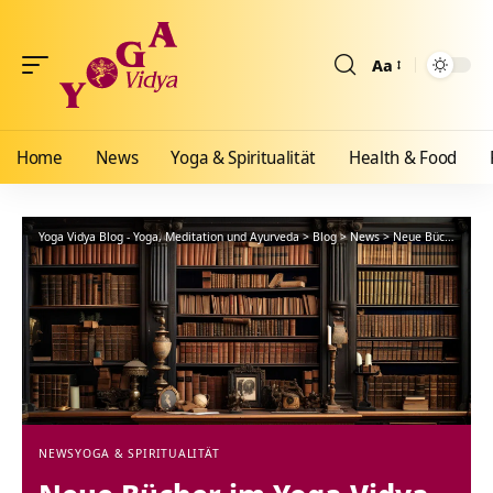
Aa
Größenänderun
Home
News
Yoga & Spiritualität
Health & Food
Yoga Vidya Blog - Yoga, Meditation und Ayurveda
>
Blog
>
News
>
Neue Bücher im Yoga Vidya Verlag
NEWS
YOGA & SPIRITUALITÄT