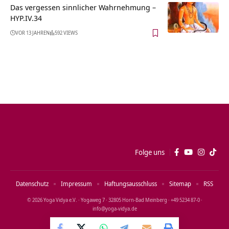
Das vergessen sinnlicher Wahrnehmung –
HYP.IV.34
VOR 13 JAHREN
592 VIEWS
Folge uns
Datenschutz
Impressum
Haftungsausschluss
Sitemap
RSS
© 2026 Yoga Vidya e.V. · Yogaweg 7 · 32805 Horn‑Bad Meinberg · +49 5234 87‑0 ·
info@yoga‑vidya.de