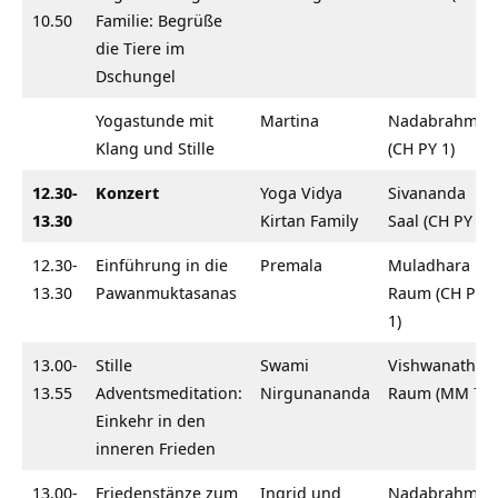
10.50
Familie: Begrüße
die Tiere im
Dschungel
Yogastunde mit
Martina
Nadabrahma
Klang und Stille
(CH PY 1)
12.30-
Konzert
Yoga Vidya
Sivananda
13.30
Kirtan Family
Saal (CH PY 1)
12.30-
Einführung in die
Premala
Muladhara
13.30
Pawanmuktasanas
Raum (CH PY
1)
13.00-
Stille
Swami
Vishwanath
13.55
Adventsmeditation:
Nirgunananda
Raum (MM 7)
Einkehr in den
inneren Frieden
13.00-
Friedenstänze zum
Ingrid und
Nadabrahma