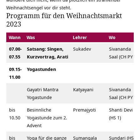
Weihnachtsengel vor dir steht.
Programm für den Weihnachtsmarkt
2023
Wann
Was
Lehrer
Wo
07.00-
Satsang: Singen,
Sukadev
Sivananda
07.55
Kurzvortrag, Arati
Saal (CH PY 1)
09.15-
Yogastunden
11.00
Gayatri Mantra
Katyayani
Sivananda
Yogastunde
Saal (CH PY 1)
bis
Besinnliche
Premajyoti
Shanti Devi
10.50
Yogastunde zum 2.
(HS 1)
Advent
bis
Yoga für die ganze
Sumangala
Sundari (HS 1)