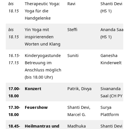
bis
Therapeutic Yoga:
Ravi
Shanti Devi
18.15
Yoga für die
(HS 1)
Handgelenke
bis
Yin Yoga mit
Steffi
Ananda Saal
18.15
inspirierenden
(HS 1)
Worten und Klang
16.15-
Kinderyogastunde
Suniti
Ganesha
17.15
Betreuung im
Kinderwelt
Anschluss möglich
(bis 18.00 Uhr)
17.00-
Konzert
Patrik, Divya
Sivananda
18.00
Saal (CH PY 1)
17.30-
Feuershow
Shanti Devi,
Surya
18.00
Marcel G.
Plattform
18.45-
Heilmantras und
Madhuka
Shanti Devi