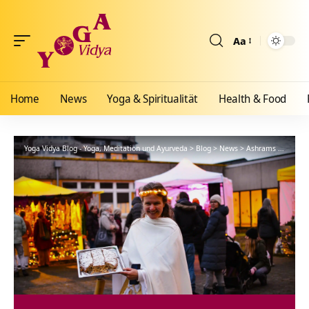
Aa
Größenänderun
Home
News
Yoga & Spiritualität
Health & Food
Yoga Vidya Blog - Yoga, Meditation und Ayurveda
>
Blog
>
News
>
Ashrams
>
Bad Me