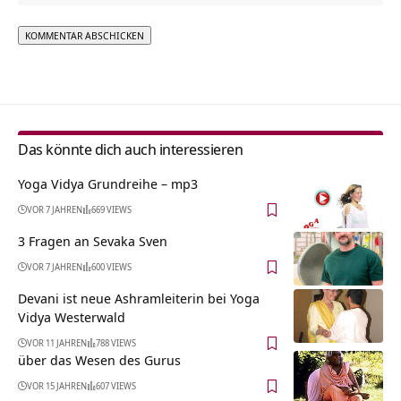
Alternative:
Das könnte dich auch interessieren
Yoga Vidya Grundreihe – mp3
VOR 7 JAHREN
669 VIEWS
3 Fragen an Sevaka Sven
VOR 7 JAHREN
600 VIEWS
Devani ist neue Ashramleiterin bei Yoga
Vidya Westerwald
VOR 11 JAHREN
788 VIEWS
über das Wesen des Gurus
VOR 15 JAHREN
607 VIEWS