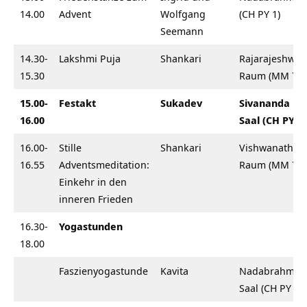
14.00
Advent
Wolfgang
(CH PY 1)
Seemann
14.30-
Lakshmi Puja
Shankari
Rajarajeshwar
15.30
Raum (MM 7)
15.00-
Festakt
Sukadev
Sivananda
16.00
Saal (CH PY 1)
16.00-
Stille
Shankari
Vishwanath
16.55
Adventsmeditation:
Raum (MM 7)
Einkehr in den
inneren Frieden
16.30-
Yogastunden
18.00
Faszienyogastunde
Kavita
Nadabrahma
Saal (CH PY 1)