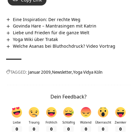
Eine Inspiration: Der rechte Weg
Govinda Hare – Mantrasingen mit Katrin
Liebe und Frieden für die ganze Welt
Yoga Wiki über Tratak
Welche Asanas bei Bluthochdruck? Video Vortrag
TAGGED:
Januar 2009
Newsletter
Yoga Vidya Köln
Dein Feedback?
Liebe
Traurig
Fröhlich
Schläfrig
Wütend
Überrascht
Zwinker
0
0
0
0
0
0
0