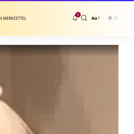
6
Aa
N MERKZETTEL
Größenänderung