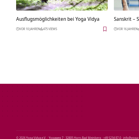
Ausflugsmöglichkeiten bei Yoga Vidya
Sanskrit – 
VOR 10 JAHREN
475 VIEWS
VOR 16 JAHREN
© 2026 Yoga Vidya e.V. · Yogaweg 7 · 32805 Horn‑Bad Meinberg · +49 5234 87‑0 · info@yoga