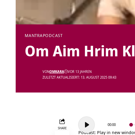
MANTRA
PODCAST
Om Aim Hrim Kl
VON
OMKARA
VOR 13 JAHREN
ZULETZT AKTUALISIERT: 13. AUGUST 2025 09:43
Audio-
00:00
Player
SHARE
Podcast:
Play in new wind