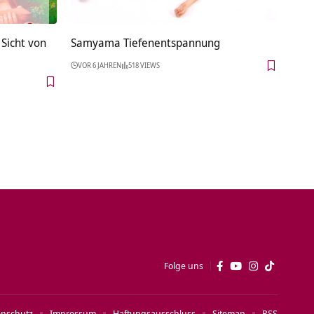
Sicht von
Samyama Tiefenentspannung
VOR 6 JAHREN
518 VIEWS
Folge uns
enschutz
Impressum
Haftungsausschluss
Sitemap
RSS