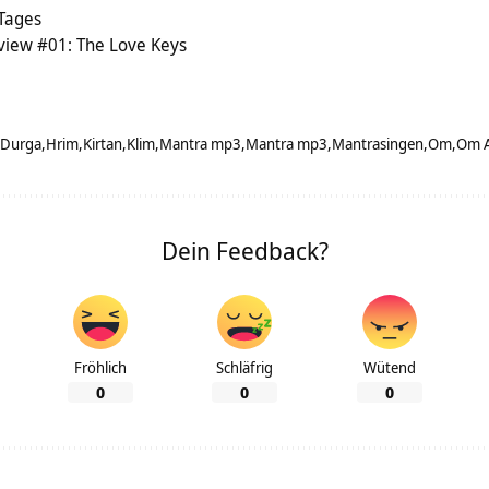
 Tages
view #01: The Love Keys
Durga
Hrim
Kirtan
Klim
Mantra mp3
Mantra mp3
Mantrasingen
Om
Om A
Dein Feedback?
Fröhlich
Schläfrig
Wütend
0
0
0