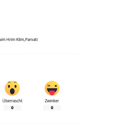
im Hrim Klim
Parvati
Überrascht
Zwinker
0
0