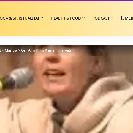
OGA & SPIRITUALITÄT
HEALTH & FOOD
PODCAST
MEI
t
>
Mantra
>
Om Aim Hrim Klim mit Parvati