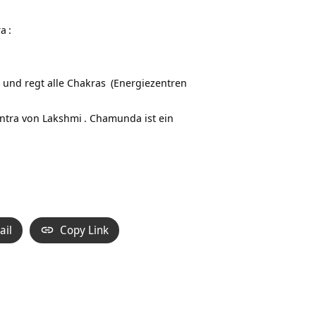
Hoch/Runter
benutzen,
ra
:
um
die
Lautstärke
 und regt alle
Chakras
(Energiezentren
zu
regeln.
antra von
Lakshmi
. Chamunda ist ein
ail
Copy Link