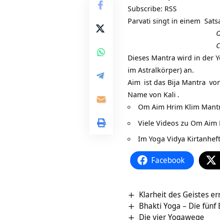
Subscribe:
RSS
Parvati singt in einem
Sats
O
C
Dieses Mantra wird in der Y
im Astralkörper) an.
Aim
ist das
Bija Mantra
vo
Name von
Kali
.
Om Aim Hrim Klim Mantr
Viele Videos zu Om Aim 
Im Yoga Vidya
Kirtanhef
Facebook
Klarheit des Geistes err
Bhakti Yoga – Die fünf
Die vier Yogawege