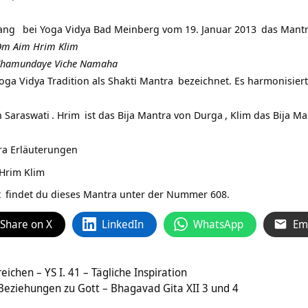
ang
bei Yoga Vidya Bad Meinberg vom
19. Januar 2013
das
Mant
m Aim Hrim Klim
hamundaye Viche Namaha
oga Vidya Tradition als
Shakti Mantra
bezeichnet. Es harmonisiert
n
Saraswati
.
Hrim
ist das Bija Mantra von
Durga
, Klim das Bija M
a Erläuterungen
Hrim Klim
t
findet du dieses Mantra unter der Nummer 608.
Share on X
LinkedIn
WhatsApp
Em
eichen – YS I. 41 – Tägliche Inspiration
 Beziehungen zu Gott – Bhagavad Gita XII 3 und 4