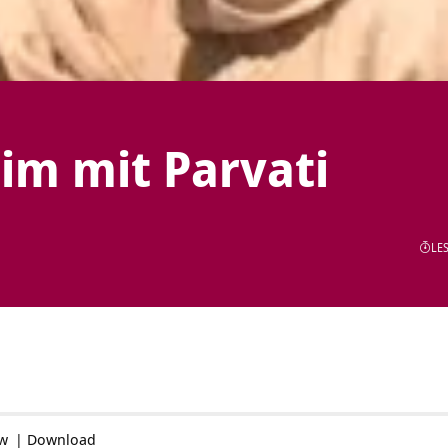
im mit Parvati
LES
ow
|
Download