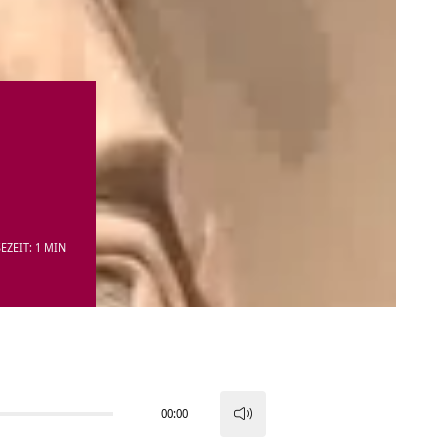
EZEIT: 1 MIN
00:00
Pfeiltasten