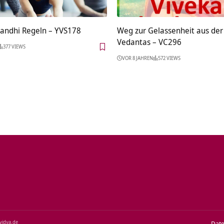
Sandhi Regeln – YVS178
Weg zur Gelassenheit aus der 
Vedantas – VC296
377 VIEWS
VOR 8 JAHREN
572 VIEWS
‑vidya.de
Dat