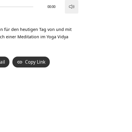
00:00
Pfeiltasten
Hoch/Runter
benutzen,
on für den heutigen Tag von und mit
um
ch einer Meditation im Yoga Vidya
die
Lautstärke
zu
ail
Copy Link
regeln.