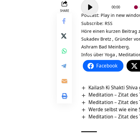
Audio-
00:00
Player
SHARE
Podcast:
Play in new wind
Subscribe:
RSS
Höre einen kurzen Beitrag 
Sukadev Bretz
, Gründer vo
Ashram Bad Meinberg.
Infos über
Yoga
,
Meditatio
Facebook
Kailash Ki Shakti Shiv
Meditation – Zitat des
Meditation – Zitat des
Werde selbst wie eine 
Meditation – Zitat des