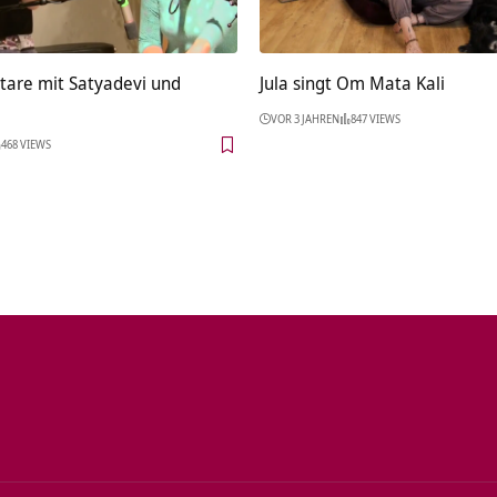
tare mit Satyadevi und
Jula singt Om Mata Kali
VOR 3 JAHREN
847 VIEWS
468 VIEWS