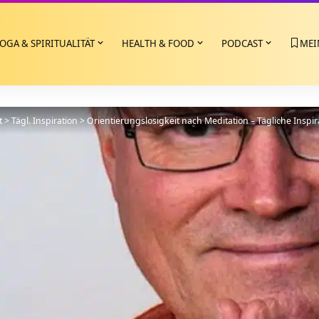
OGA & SPIRITUALITÄT
HEALTH & FOOD
PODCAST
MEI
t
>
Tägl. Inspiration
>
Orientierungslosigkeit nach Meditation – Tägliche Inspir