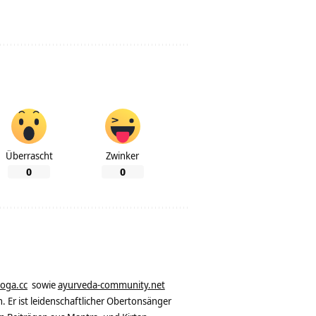
Überrascht
Zwinker
0
0
yoga.cc
sowie
ayurveda-community.net
. Er ist leidenschaftlicher Obertonsänger