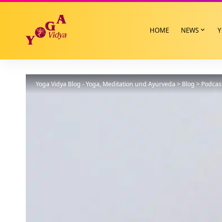
HOME
NEWS
Y
Yoga Vidya Blog - Yoga, Meditation und Ayurveda
>
Blog
>
Podcas