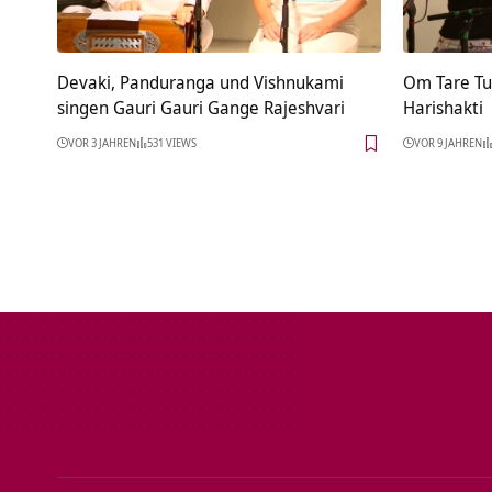
Devaki, Panduranga und Vishnukami
Om Tare Tu
singen Gauri Gauri Gange Rajeshvari
Harishakti
VOR 3 JAHREN
531 VIEWS
VOR 9 JAHREN