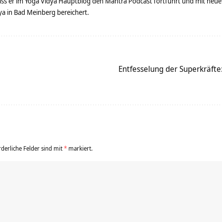
dass er im Yoga Vidya Hauptblog den Mantra Podcast fortführt und mit neue
 in Bad Meinberg bereichert.
Entfesselung der Superkräfte:
rderliche Felder sind mit
*
markiert.