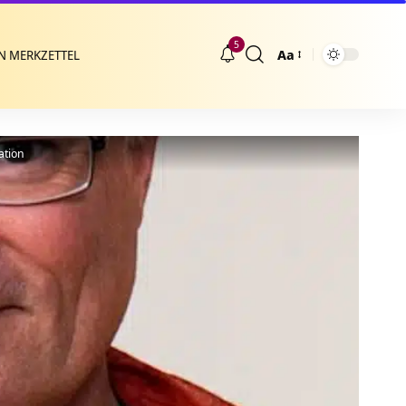
5
Aa
N MERKZETTEL
Größenänderung
ation