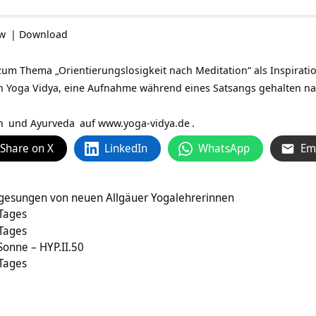
ow
|
Download
zum Thema „Orientierungslosigkeit nach Meditation“ als Inspirati
n Yoga Vidya, eine Aufnahme während eines Satsangs gehalten na
n
und
Ayurveda
auf
www.yoga-vidya.de
.
Share on X
LinkedIn
WhatsApp
Em
a gesungen von neuen Allgäuer Yogalehrerinnen
 Tages
 Tages
Sonne – HYP.II.50
 Tages