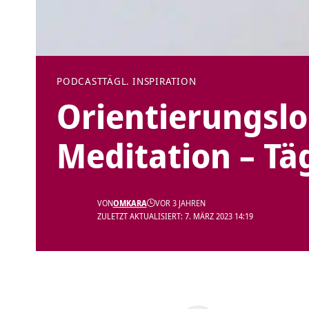
PODCAST
TÄGL. INSPIRATION
Orientierungslo
Meditation – Tä
VON
OMKARA
VOR 3 JAHREN
ZULETZT AKTUALISIERT: 7. MÄRZ 2023 14:19