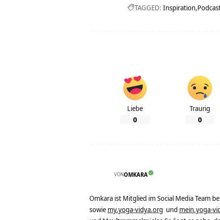
TAGGED:
Inspiration
Podcas
Liebe
Traurig
0
0
VON
OMKARA
Omkara ist Mitglied im Social Media Team b
sowie
my.yoga-vidya.org
und
mein.yoga-vi