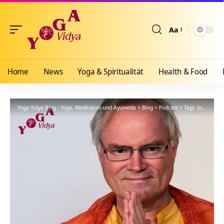
Aa
Größenänderun
Home
News
Yoga & Spiritualität
Health & Food
Yoga Vidya Blog - Yoga, Meditation und Ayurveda
>
Blog
>
Podcast
>
Tägl. Inspiration