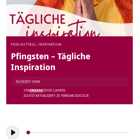
PODCAST
TÄGL. INSPIRATION
Pfingsten – Tägliche
Inspiration
LESEZEIT: 0 MIN
VON
OMKARA
VOR 2 JAHREN
ZULETZT AKTUALISIERT: 20. FEBRUAR 2024 23:28
Audio-
Player