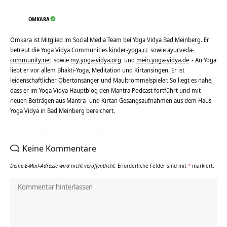
OMKARA
Omkara ist Mitglied im Social Media Team bei Yoga Vidya Bad Meinberg. Er
betreut die Yoga Vidya Communities
kinder-yoga.cc
sowie
ayurveda-
community.net
sowie
my.yoga-vidya.org
und
mein.yoga-vidya.de
- An Yoga
liebt er vor allem Bhakti-Yoga, Meditation und Kirtansingen. Er ist
leidenschaftlicher Obertonsänger und Maultrommelspieler. So liegt es nahe,
dass er im Yoga Vidya Hauptblog den Mantra Podcast fortführt und mit
neuen Beiträgen aus Mantra- und Kirtan Gesangsaufnahmen aus dem Haus
Yoga Vidya in Bad Meinberg bereichert.
Keine Kommentare
Deine E-Mail-Adresse wird nicht veröffentlicht.
Erforderliche Felder sind mit
*
markiert.