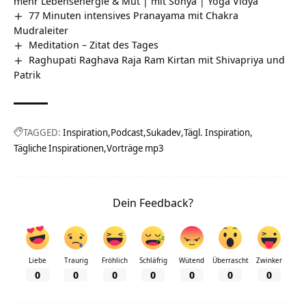
mehr Lebensenergie & Mut | mit Sonya | Yoga Vidya
77 Minuten intensives Pranayama mit Chakra
Mudraleiter
Meditation – Zitat des Tages
Raghupati Raghava Raja Ram Kirtan mit Shivapriya und
Patrik
TAGGED:
Inspiration
Podcast
Sukadev
Tägl. Inspiration
Tägliche Inspirationen
Vorträge mp3
Dein Feedback?
Liebe
Traurig
Fröhlich
Schläfrig
Wütend
Überrascht
Zwinker
0
0
0
0
0
0
0