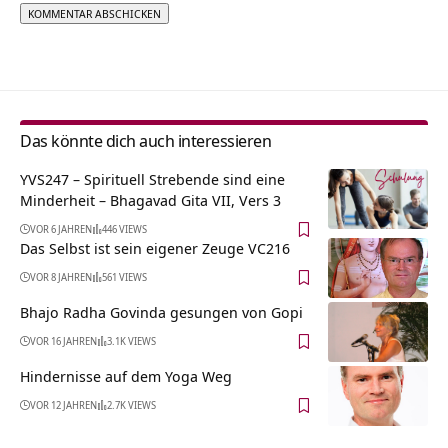
Alternative:
Das könnte dich auch interessieren
YVS247 – Spirituell Strebende sind eine
Minderheit – Bhagavad Gita VII, Vers 3
VOR 6 JAHREN
446 VIEWS
Das Selbst ist sein eigener Zeuge VC216
VOR 8 JAHREN
561 VIEWS
Bhajo Radha Govinda gesungen von Gopi
VOR 16 JAHREN
3.1K VIEWS
Hindernisse auf dem Yoga Weg
VOR 12 JAHREN
2.7K VIEWS