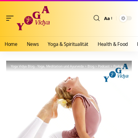
Aa
Größenänderun
Home
News
Yoga & Spiritualität
Health & Food
Yoga Vidya Blog - Yoga, Meditation und Ayurveda
>
Blog
>
Podcast
>
Podcast: Fortgeschrittene Yogastunden und Pranayama