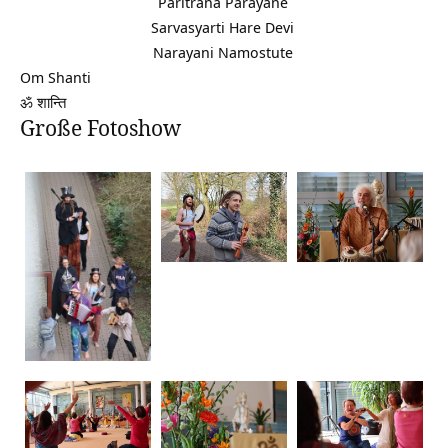
Paritrana Parayane
Sarvasyarti Hare Devi
Narayani Namostute
Om Shanti
ॐ शान्ति
Große Fotoshow