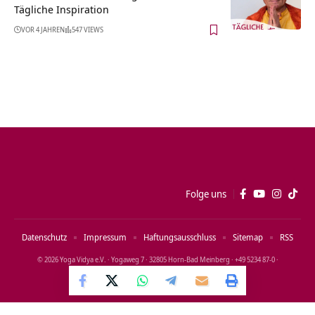
Tägliche Inspiration
VOR 4 JAHREN
547 VIEWS
Folge uns
Datenschutz
Impressum
Haftungsausschluss
Sitemap
RSS
© 2026 Yoga Vidya e.V. · Yogaweg 7 · 32805 Horn‑Bad Meinberg · +49 5234 87‑0 ·
info@yoga‑vidya.de
WordPress Cookie Notice by Real Cookie Banner