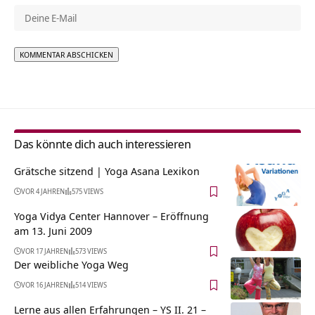
Alternative:
Das könnte dich auch interessieren
Grätsche sitzend | Yoga Asana Lexikon
VOR 4 JAHREN
575 VIEWS
Yoga Vidya Center Hannover – Eröffnung
am 13. Juni 2009
VOR 17 JAHREN
573 VIEWS
Der weibliche Yoga Weg
VOR 16 JAHREN
514 VIEWS
Lerne aus allen Erfahrungen – YS II. 21 –