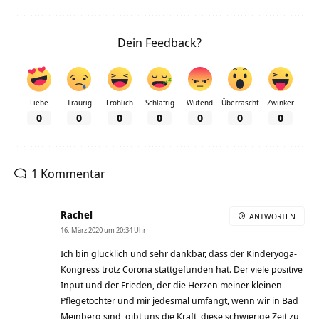
Dein Feedback?
Liebe
Traurig
Fröhlich
Schläfrig
Wütend
Überrascht
Zwinker
0
0
0
0
0
0
0
1 Kommentar
Rachel
ANTWORTEN
16. März 2020 um 20:34 Uhr
Ich bin glücklich und sehr dankbar, dass der Kinderyoga-
Kongress trotz Corona stattgefunden hat. Der viele positive
Input und der Frieden, der die Herzen meiner kleinen
Pflegetöchter und mir jedesmal umfängt, wenn wir in Bad
Meinberg sind, gibt uns die Kraft, diese schwierige Zeit zu