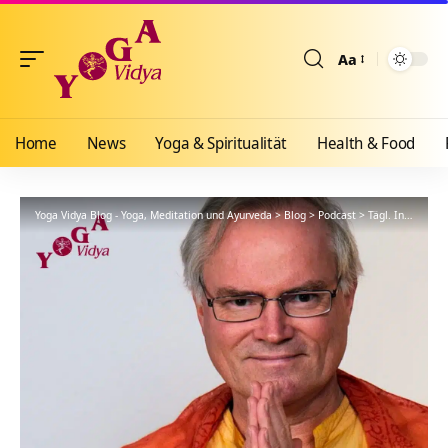
Aa
Größenänderun
Home
News
Yoga & Spiritualität
Health & Food
Yoga Vidya Blog - Yoga, Meditation und Ayurveda
>
Blog
>
Podcast
>
Tägl. Inspiration