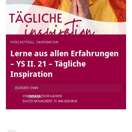
PODCAST
TÄGL. INSPIRATION
Lerne aus allen Erfahrungen
– YS II. 21 – Tägliche
Inspiration
LESEZEIT: 0 MIN
VON
OMKARA
VOR 4 JAHREN
ZULETZT AKTUALISIERT: 15. MAI 2026 08:43