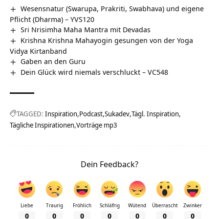
Wesensnatur (Swarupa, Prakriti, Swabhava) und eigene
Pflicht (Dharma) – YVS120
Sri Nrisimha Maha Mantra mit Devadas
Krishna Krishna Mahayogin gesungen von der Yoga
Vidya Kirtanband
Gaben an den Guru
Dein Glück wird niemals verschluckt – VC548
TAGGED:
Inspiration
Podcast
Sukadev
Tägl. Inspiration
Tägliche Inspirationen
Vorträge mp3
Dein Feedback?
Liebe
Traurig
Fröhlich
Schläfrig
Wütend
Überrascht
Zwinker
0
0
0
0
0
0
0