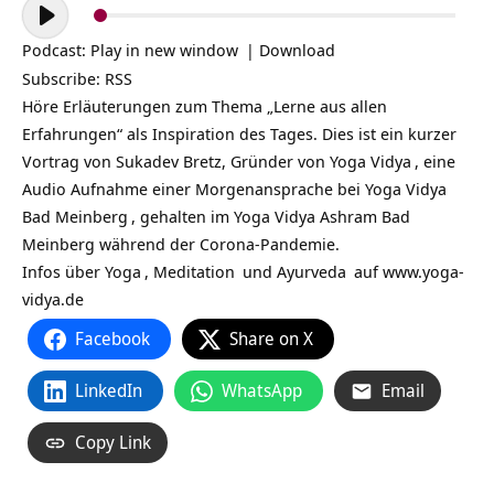
Audio-
Player
Podcast:
Play in new window
|
Download
Subscribe:
RSS
Höre Erläuterungen zum Thema „Lerne aus allen
Erfahrungen“ als Inspiration des Tages. Dies ist ein kurzer
Vortrag von Sukadev Bretz, Gründer von
Yoga Vidya
, eine
Audio Aufnahme einer Morgenansprache bei
Yoga Vidya
Bad Meinberg
, gehalten im Yoga Vidya Ashram Bad
Meinberg während der Corona-Pandemie.
Infos über
Yoga
,
Meditation
und
Ayurveda
auf
www.yoga-
vidya.de
Facebook
Share on X
LinkedIn
WhatsApp
Email
Copy Link