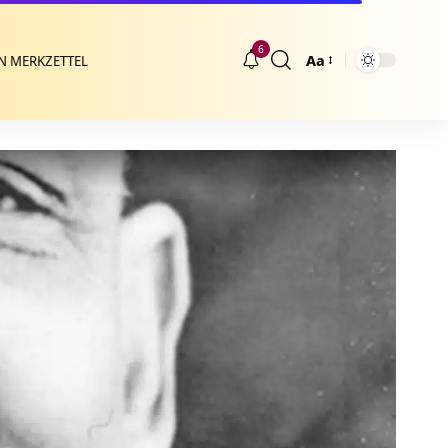
6
Aa
N MERKZETTEL
Größenänderung