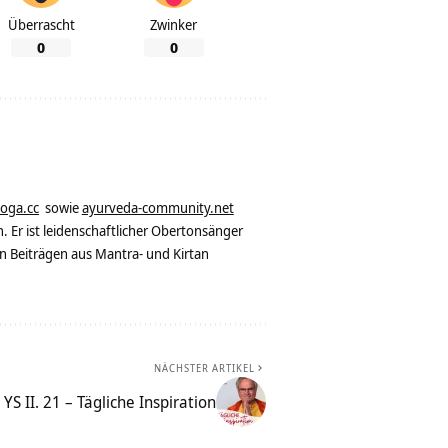
Überrascht
Zwinker
0
0
yoga.cc
sowie
ayurveda-community.net
. Er ist leidenschaftlicher Obertonsänger
n Beiträgen aus Mantra- und Kirtan
NÄCHSTER ARTIKEL
YS II. 21 – Tägliche Inspiration