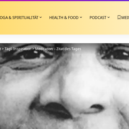
OGA & SPIRITUALITÄT
HEALTH & FOOD
PODCAST
MEI
t
>
Tägl. Inspiration
>
Meditation – Zitat des Tages