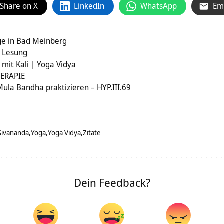
Share on X
LinkedIn
WhatsApp
Em
e in Bad Meinberg
e Lesung
 mit Kali | Yoga Vidya
ERAPIE
Mula Bandha praktizieren – HYP.III.69
Sivananda
Yoga
Yoga Vidya
Zitate
Dein Feedback?