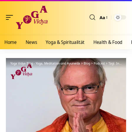
Aa
Größenänderun
Home
News
Yoga & Spiritualität
Health & Food
Yoga Vidya Blog - Yoga, Meditation und Ayurveda
>
Blog
>
Podcast
>
Tägl. Inspiration