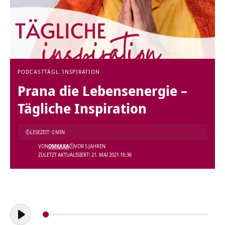
PODCAST
TÄGL. INSPIRATION
Prana die Lebensenergie –
Tägliche Inspiration
LESEZEIT: 0 MIN
VON
OMKARA
VOR 5 JAHREN
ZULETZT AKTUALISIERT: 21. MAI 2021 16:36
Audio-
Player