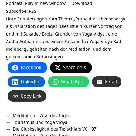
Podcast:
Play in new window
|
Download
Subscribe:
RSS
Höre Erläuterungen zum Thema „Prana die Lebensenergie“
als Inspiration des Tages. Dies ist ein kurzer Vortrag von
und mit Sukadev Bretz, Gründer von
Yoga Vidya
, eine
Audio Aufnahme aus einem Satsang bei
Yoga Vidya Bad
Meinberg
, gehalten nach der
Meditation
und dem
gemeinsamen Kirtansingen.
Facebook
Share on X
LinkedIn
WhatsApp
Email
Copy Link
Meditation – Zitat des Tages
Tourismus und Yoga Vidya
Die Glückseligkeit des Tiefschlafs VC 107
Meditation – Zitat des Tages