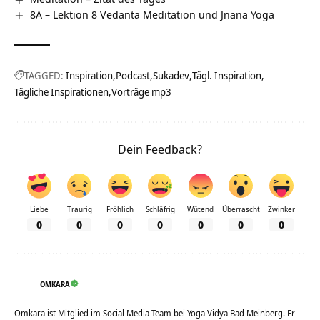
8A – Lektion 8 Vedanta Meditation und Jnana Yoga
TAGGED:
Inspiration
Podcast
Sukadev
Tägl. Inspiration
Tägliche Inspirationen
Vorträge mp3
Dein Feedback?
Liebe
Traurig
Fröhlich
Schläfrig
Wütend
Überrascht
Zwinker
0
0
0
0
0
0
0
OMKARA
Omkara ist Mitglied im Social Media Team bei Yoga Vidya Bad Meinberg. Er