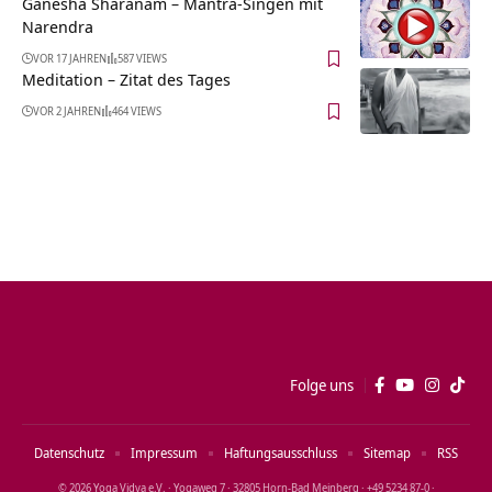
Ganesha Sharanam – Mantra-Singen mit
Narendra
VOR 17 JAHREN
587 VIEWS
Meditation – Zitat des Tages
VOR 2 JAHREN
464 VIEWS
Folge uns
Datenschutz
Impressum
Haftungsausschluss
Sitemap
RSS
© 2026 Yoga Vidya e.V. · Yogaweg 7 · 32805 Horn‑Bad Meinberg · +49 5234 87‑0 ·