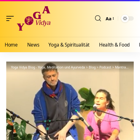
Aa
Größenänderun
Home
News
Yoga & Spiritualität
Health & Food
Yoga Vidya Blog - Yoga, Meditation und Ayurveda
>
Blog
>
Podcast
>
Mantra
>
Rama L