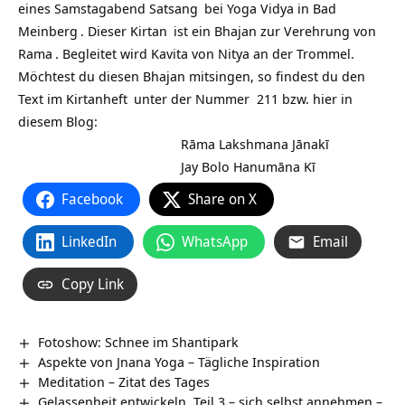
eines Samstagabend
Satsang
bei
Yoga Vidya in Bad
Meinberg
. Dieser
Kirtan
ist ein Bhajan zur Verehrung von
Rama
. Begleitet wird Kavita von Nitya an der Trommel.
Möchtest du diesen Bhajan mitsingen, so findest du den
Text im
Kirtanheft
unter der Nummer 211 bzw. hier in
diesem Blog:
Rāma Lakshmana Jānakī
Jay Bolo Hanumāna Kī
Facebook
Share on X
LinkedIn
WhatsApp
Email
Copy Link
Fotoshow: Schnee im Shantipark
Aspekte von Jnana Yoga – Tägliche Inspiration
Meditation – Zitat des Tages
Gelassenheit entwickeln, Teil 3 – sich selbst annehmen –