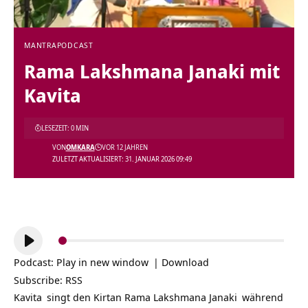
MANTRA
PODCAST
Rama Lakshmana Janaki mit
Kavita
LESEZEIT: 0 MIN
VON
OMKARA
VOR 12 JAHREN
ZULETZT AKTUALISIERT: 31. JANUAR 2026 09:49
Audio-
Player
Podcast:
Play in new window
|
Download
Subscribe:
RSS
Kavita
singt den Kirtan
Rama Lakshmana Janaki
während