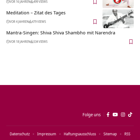
VOR 16 JAHREN
499 VIEWS
Meditation – Zitat des Tages
VOR 4 JAHREN
479 VIEWS
Mantra-Singen: Shiva Shiva Shambho mit Narendra
VOR 18 JAHREN
534 VIEWS
Folge uns
Datenschutz
Impressum
Haftungsausschluss
Sitemap
RSS