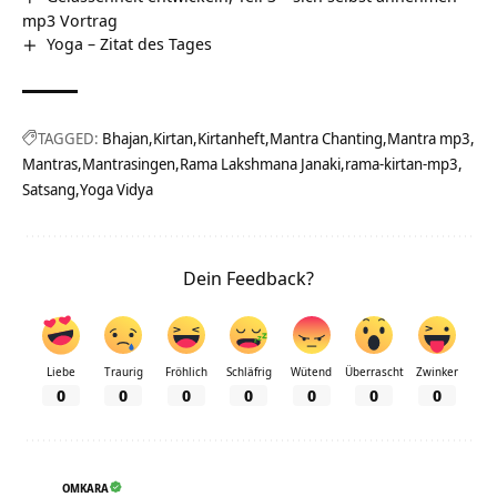
mp3 Vortrag
Yoga – Zitat des Tages
TAGGED:
Bhajan
Kirtan
Kirtanheft
Mantra Chanting
Mantra mp3
Mantras
Mantrasingen
Rama Lakshmana Janaki
rama-kirtan-mp3
Satsang
Yoga Vidya
Dein Feedback?
Liebe
Traurig
Fröhlich
Schläfrig
Wütend
Überrascht
Zwinker
0
0
0
0
0
0
0
OMKARA