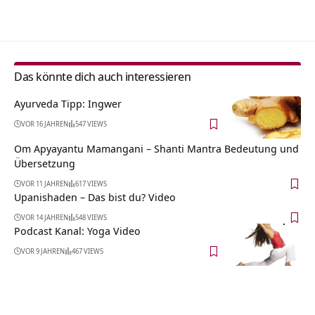
Alternative:
Das könnte dich auch interessieren
Ayurveda Tipp: Ingwer
VOR 16 JAHREN
547 VIEWS
Om Apyayantu Mamangani – Shanti Mantra Bedeutung und
Übersetzung
VOR 11 JAHREN
617 VIEWS
Upanishaden – Das bist du? Video
VOR 14 JAHREN
548 VIEWS
Podcast Kanal: Yoga Video
VOR 9 JAHREN
467 VIEWS