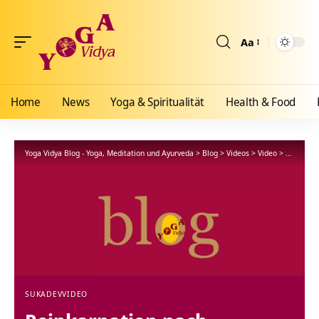
Aa
Größenänderun
Home
News
Yoga & Spiritualität
Health & Food
Yoga Vidya Blog - Yoga, Meditation und Ayurveda
>
Blog
>
Videos
>
Video
>
Reinkarna
SUKADEV
VIDEO