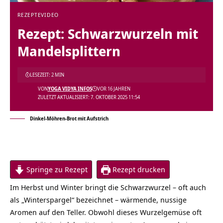
REZEPTE
VIDEO
Rezept: Schwarzwurzeln mit
Mandelsplittern
LESEZEIT: 2 MIN
VON
YOGA VIDYA INFOS
VOR 16 JAHREN
ZULETZT AKTUALISIERT: 7. OKTOBER 2025 11:54
Dinkel-Möhren-Brot mit Aufstrich
Springe zu Rezept
Rezept drucken
Im Herbst und Winter bringt die Schwarzwurzel – oft auch
als „Winterspargel“ bezeichnet – wärmende, nussige
Aromen auf den Teller. Obwohl dieses Wurzelgemüse oft