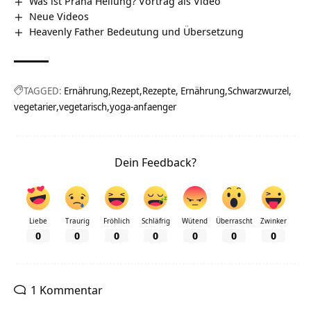
Was ist Prana Heilung? Vortrag als Video
Neue Videos
Heavenly Father Bedeutung und Übersetzung
TAGGED:
Ernährung
Rezept
Rezepte, Ernährung
Schwarzwurzel
vegetarier
vegetarisch
yoga-anfaenger
Dein Feedback?
Liebe
Traurig
Fröhlich
Schläfrig
Wütend
Überrascht
Zwinker
0
0
0
0
0
0
0
1 Kommentar