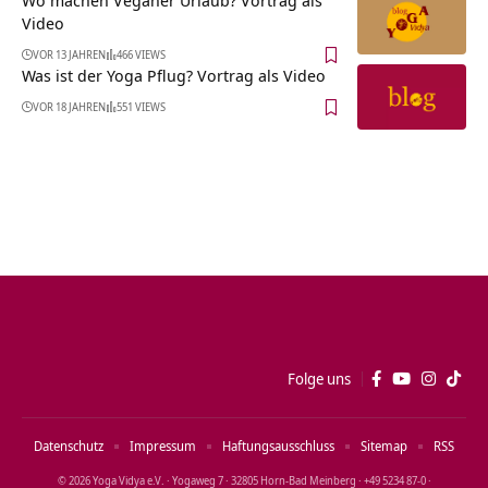
Video
VOR 13 JAHREN
466 VIEWS
Was ist der Yoga Pflug? Vortrag als Video
VOR 18 JAHREN
551 VIEWS
Folge uns
Datenschutz
Impressum
Haftungsausschluss
Sitemap
RSS
© 2026 Yoga Vidya e.V. · Yogaweg 7 · 32805 Horn‑Bad Meinberg · +49 5234 87‑0 ·