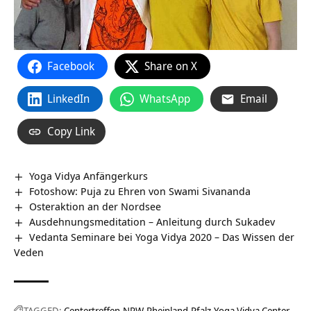
Facebook
Share on X
LinkedIn
WhatsApp
Email
Copy Link
Yoga Vidya Anfängerkurs
Fotoshow: Puja zu Ehren von Swami Sivananda
Osteraktion an der Nordsee
Ausdehnungsmeditation – Anleitung durch Sukadev
Vedanta Seminare bei Yoga Vidya 2020 – Das Wissen der
Veden
TAGGED:
Centertreffen
NRW
Rheinland-Pfalz
Yoga Vidya Center