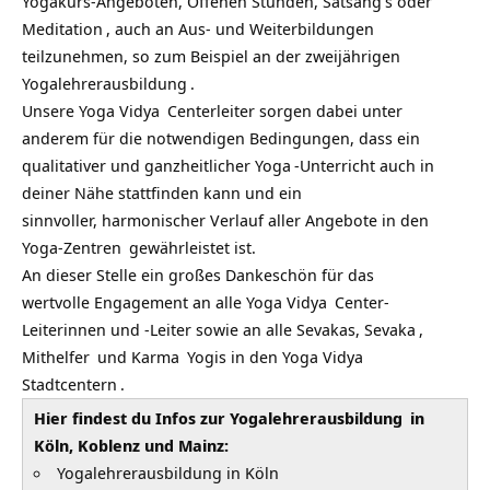
Yogakurs-Angeboten, Offenen Stunden,
Satsang
s oder
Meditation
, auch an Aus- und Weiterbildungen
teilzunehmen, so zum Beispiel an der
zweijährigen
Yogalehrerausbildung
.
Unsere
Yoga Vidya
Centerleiter sorgen dabei unter
anderem für die notwendigen Bedingungen, dass ein
qualitativer und
ganzheitlicher Yoga
-Unterricht auch in
deiner Nähe stattfinden kann und ein
sinnvoller, harmonischer Verlauf aller Angebote in den
Yoga-Zentren
gewährleistet ist.
An dieser Stelle ein großes Dankeschön für das
wertvolle Engagement an alle
Yoga Vidya
Center-
Leiterinnen und -Leiter sowie an alle Sevakas,
Sevaka
,
Mithelfer
und
Karma
Yogis in den
Yoga Vidya
Stadtcentern
.
Hier findest du Infos zur
Yogalehrerausbildung
in
Köln, Koblenz und Mainz:
Yogalehrerausbildung in Köln