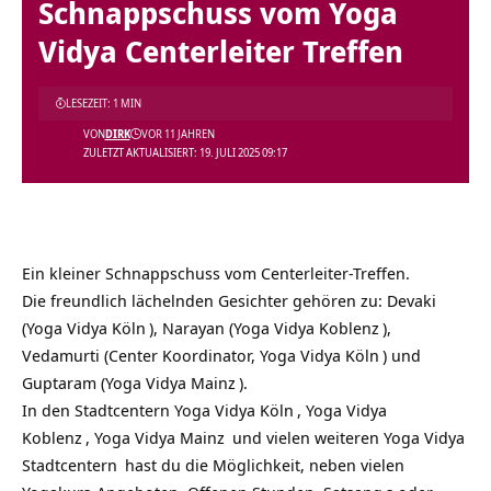
Schnappschuss vom Yoga
Vidya Centerleiter Treffen
LESEZEIT: 1 MIN
VON
DIRK
VOR 11 JAHREN
ZULETZT AKTUALISIERT: 19. JULI 2025 09:17
Ein kleiner Schnappschuss vom Centerleiter-Treffen.
Die freundlich lächelnden Gesichter gehören zu: Devaki
(
Yoga Vidya Köln
), Narayan (
Yoga Vidya Koblenz
),
Vedamurti (Center Koordinator,
Yoga Vidya Köln
) und
Guptaram (
Yoga Vidya Mainz
).
In den Stadtcentern
Yoga Vidya Köln
,
Yoga Vidya
Koblenz
,
Yoga Vidya Mainz
und vielen weiteren
Yoga Vidya
Stadtcentern
hast du die Möglichkeit, neben vielen