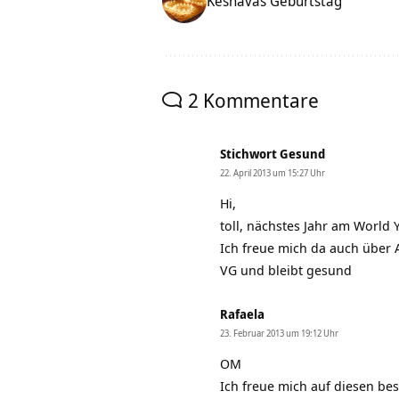
Keshavas Geburtstag
2 Kommentare
Stichwort Gesund
22. April 2013 um 15:27 Uhr
Hi,
toll, nächstes Jahr am World
Ich freue mich da auch über
VG und bleibt gesund
Rafaela
23. Februar 2013 um 19:12 Uhr
OM
Ich freue mich auf diesen b