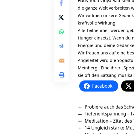
Haus Yoga Vidya Bad Mein
die ganze Welt verbreiten w
Wir widmen unsere Gedank
kraftvolle Wirkung.
Alle Teilnehmer werden geb
Hunger einsetzt. Wenn du n
Energie und deine Gedanke
Wir freuen uns auf eine be
Angeleitet wird die Yogast
Meinberg
. Eine ihrer „Spez
sie oft den Satsang musika
Facebook
Probiere auch das Schwi
Tiefenentspannung – F
Meditation – Zitat des
14 Ungleich starke Mu