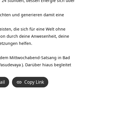
 24 Stunden, dessen Energie sich über
hten und generieren damit eine
eisten, die sich für eine Welt ohne
chon durch deine Anwesenheit, deine
etzungen helfen.
us dem Mittwochabend-Satsang in
Bad
Vasudevaya
). Darüber hiaus begleitet
ail
Copy Link