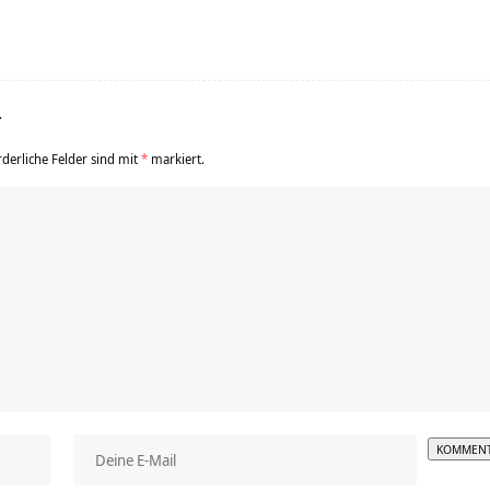
r
rderliche Felder sind mit
*
markiert.
Alterna