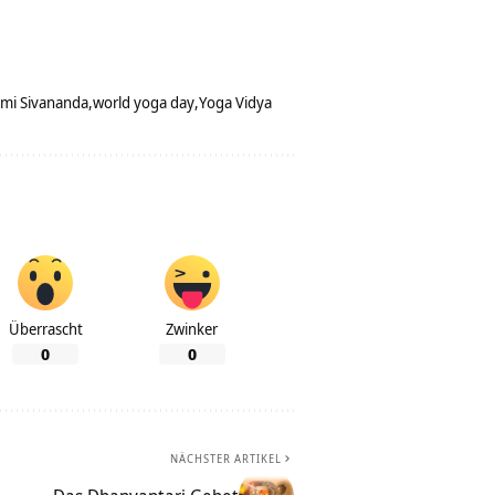
mi Sivananda
world yoga day
Yoga Vidya
Überrascht
Zwinker
0
0
NÄCHSTER ARTIKEL