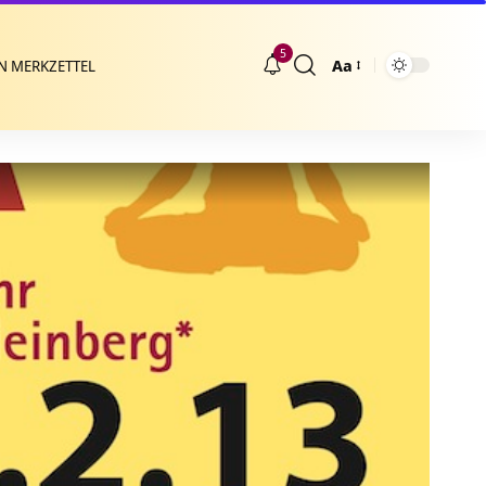
5
Aa
N MERKZETTEL
Größenänderung