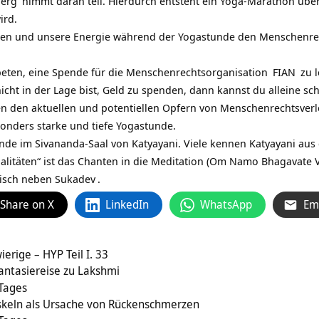
berg
nimmt daran teil. Hierdurch entsteht ein Yoga-Marathon über
ird.
en und unsere Energie während der Yogastunde den Menschenrec
eten, eine Spende für die
Menschenrechtsorganisation
FIAN
zu l
icht in der Lage bist, Geld zu spenden, dann kannst du alleine s
n den aktuellen und potentiellen Opfern von Menschenrechtsverl
sonders starke und tiefe Yogastunde.
unde im Sivananda-Saal von Katyayani. Viele kennen Katyayani a
ialitäten“ ist das Chanten in die Meditation (
Om Namo Bhagavate 
lisch neben
Sukadev
.
Share on X
LinkedIn
WhatsApp
Em
erige – HYP Teil I. 33
antasiereise zu Lakshmi
 Tages
skeln als Ursache von Rückenschmerzen