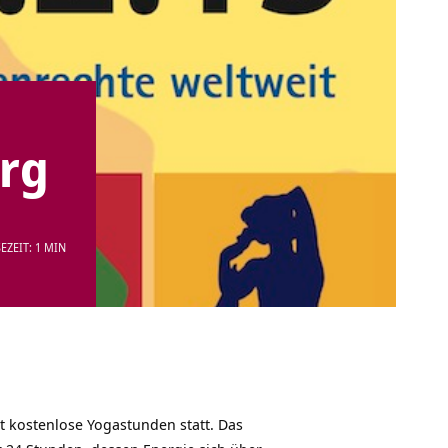
rg
EZEIT: 1 MIN
it kostenlose Yogastunden statt. Das