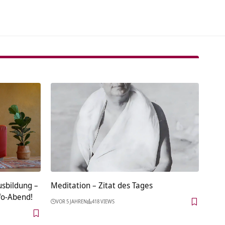
sbildung –
Meditation – Zitat des Tages
fo-Abend!
VOR 5 JAHREN
418 VIEWS