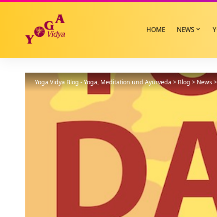
HOME
NEWS
Y
Yoga Vidya Blog - Yoga, Meditation und Ayurveda
>
Blog
>
News