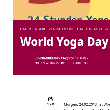
BAD MEINBERG
EVENTS
GEMEINSCHAFT
HATHA YOGA
World Yoga Day
VON
CHANDRASHEKARA
VOR 13 JAHREN
ZULETZT AKTUALISIERT: 3. JULI 2018 13:41
Morgen, 24.02.2013, ist
Wor
SHARE