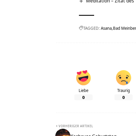
Meditation – Zitat des
TAGGED:
Asana
Bad Meinbe
Liebe
Traurig
0
0
VORHERIGER ARTIKEL