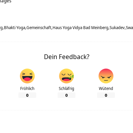
 Tages
rg
Bhakti Yoga
Gemeinschaft
Haus Yoga Vidya Bad Meinberg
Sukadev
Swa
Dein Feedback?
Fröhlich
Schläfrig
Wütend
0
0
0