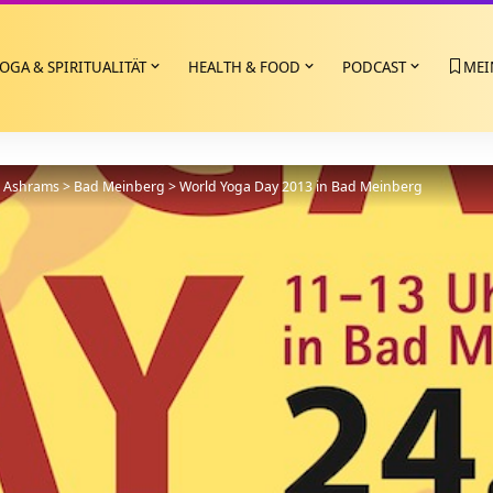
OGA & SPIRITUALITÄT
HEALTH & FOOD
PODCAST
MEI
>
Ashrams
>
Bad Meinberg
>
World Yoga Day 2013 in Bad Meinberg