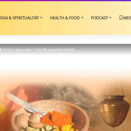
OGA & SPIRITUALITÄT
HEALTH & FOOD
PODCAST
MEI
 & Food
>
Ayurveda
>
Das Dhanvantari Gebet