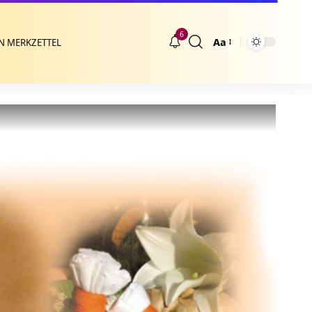
6
Aa
N MERKZETTEL
Größenänderung