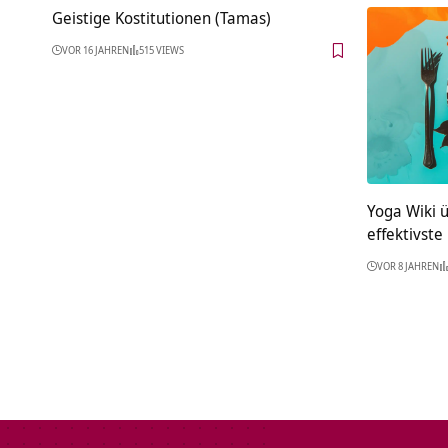
Geistige Kostitutionen (Tamas)
VOR 16 JAHREN
515 VIEWS
Yoga Wiki ü
effektivste
VOR 8 JAHREN