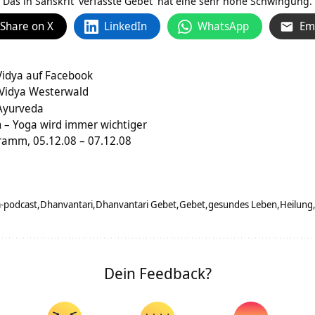
 Das in
Sanskrit
verfasste
Gebet
hat eine sehr hohe Schwingung.
Share on X
LinkedIn
WhatsApp
Em
Vidya auf Facebook
 Vidya Westerwald
Ayurveda
in – Yoga wird immer wichtiger
gramm, 05.12.08 – 07.12.08
-podcast
Dhanvantari
Dhanvantari Gebet
Gebet
gesundes Leben
Heilung
Dein Feedback?