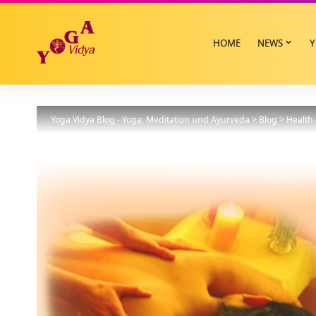
HOME
NEWS
Y
Yoga Vidya Blog - Yoga, Meditation und Ayurveda
>
Blog
>
Health