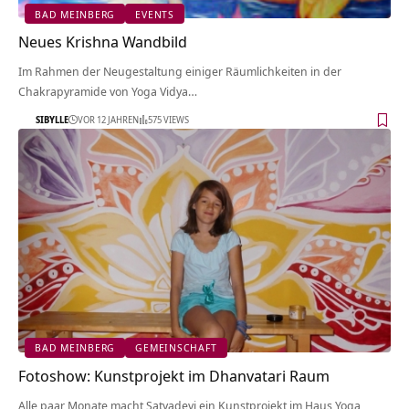
BAD MEINBERG
EVENTS
Neues Krishna Wandbild
Im Rahmen der Neugestaltung einiger Räumlichkeiten in der
Chakrapyramide von Yoga Vidya…
SIBYLLE
VOR 12 JAHREN
575 VIEWS
BAD MEINBERG
GEMEINSCHAFT
Fotoshow: Kunstprojekt im Dhanvatari Raum
Alle paar Monate macht Satyadevi ein Kunstprojekt im Haus Yoga