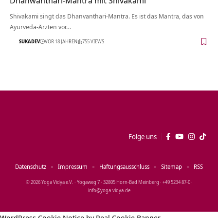
Dhanwanthari-Mantra mit Shivakami
Shivakami singt das Dhanvanthari-Mantra. Es ist das Mantra, das von
Ayurveda-Ärzten vor…
SUKADEV
VOR 18 JAHREN
755 VIEWS
Folge uns
Datenschutz
Impressum
Haftungsausschluss
Sitemap
RSS
© 2026 Yoga Vidya e.V. · Yogaweg 7 · 32805 Horn‑Bad Meinberg · +49 5234 87‑0 ·
info@yoga‑vidya.de
WordPress Cookie Notice by Real Cookie Banner