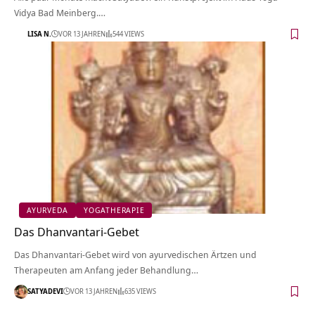
Vidya Bad Meinberg.…
LISA N.
VOR 13 JAHREN
544 VIEWS
AYURVEDA
YOGATHERAPIE
Das Dhanvantari-Gebet
Das Dhanvantari-Gebet wird von ayurvedischen Ärtzen und
Therapeuten am Anfang jeder Behandlung…
SATYADEVI
VOR 13 JAHREN
635 VIEWS