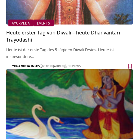
AYURVEDA
EVENTS
Heute erster Tag von Diwali – heute Dhanvantari
Trayodashi
Heute ist der erste Tag des 5-tägigen Diwali Festes. Heute ist
insbesondere…
YOGA VIDYA INFOS
VOR 10 JAHREN
510 VIEWS