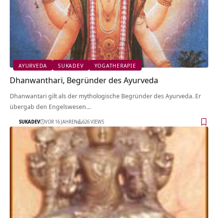
AYURVEDA
SUKADEV
YOGATHERAPIE
Dhanwanthari, Begründer des Ayurveda
Dhanwantari gilt als der mythologische Begründer des Ayurveda. Er
übergab den Engelswesen…
SUKADEV
VOR 16 JAHREN
626 VIEWS