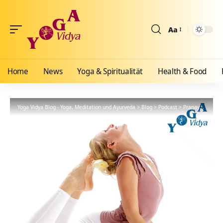
Aa
Größenänderun
Home
News
Yoga & Spiritualität
Health & Food
Yoga Vidya Blog - Yoga, Meditation und Ayurveda
>
Blog
>
Podcast
>
Pranayama
>
Se