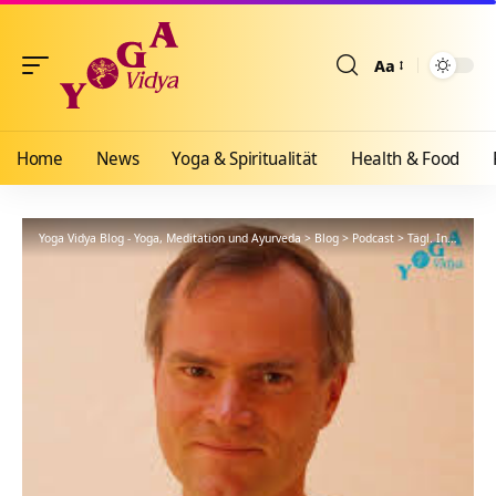
Aa
Größenänderun
Home
News
Yoga & Spiritualität
Health & Food
Yoga Vidya Blog - Yoga, Meditation und Ayurveda
>
Blog
>
Podcast
>
Tägl. Inspiration