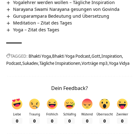
Yogalehrer werden wollen – Tägliche Inspiration
Narayana Swami Narayana gesungen von Govinda
Guruparampara Bedeutung und Übersetzung
Meditation – Zitat des Tages
Yoga – Zitat des Tages
TAGGED:
Bhakti Yoga
Bhakti Yoga Podcast
Gott
Inspiration
Podcast
Sukadev
Tägliche Inspirationen
Vorträge mp3
Yoga Vidya
Dein Feedback?
Liebe
Traurig
Fröhlich
Schläfrig
Wütend
Überrascht
Zwinker
0
0
0
0
0
0
0