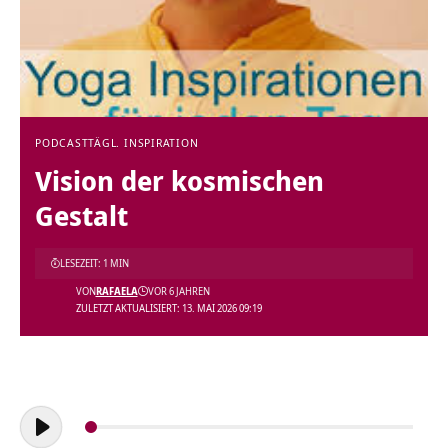
PODCAST
TÄGL. INSPIRATION
Vision der kosmischen
Gestalt
LESEZEIT: 1 MIN
VON
RAFAELA
VOR 6 JAHREN
ZULETZT AKTUALISIERT: 13. MAI 2026 09:19
Audio-
Player