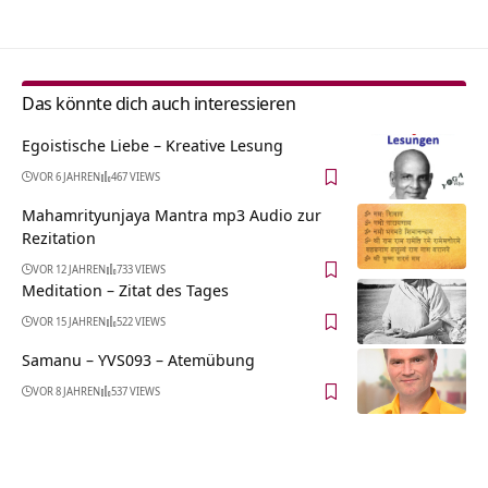
Das könnte dich auch interessieren
Egoistische Liebe – Kreative Lesung
VOR 6 JAHREN
467 VIEWS
Mahamrityunjaya Mantra mp3 Audio zur
Rezitation
VOR 12 JAHREN
733 VIEWS
Meditation – Zitat des Tages
VOR 15 JAHREN
522 VIEWS
Samanu – YVS093 – Atemübung
VOR 8 JAHREN
537 VIEWS