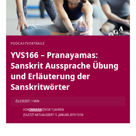
PODCAST
VORTRÄGE
YVS166 – Pranayamas:
Sanskrit Aussprache Übung
und Erläuterung der
Sanskritwörter
LESEZEIT: 1 MIN
VON
OMKARA
VOR 7 JAHREN
ZULETZT AKTUALISIERT: 5. JANUAR 2019 13:54