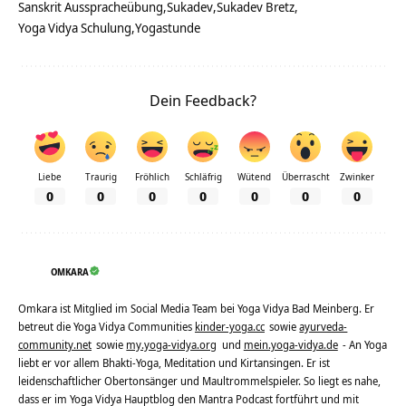
Sanskrit Ausspracheübung
Sukadev
Sukadev Bretz
Yoga Vidya Schulung
Yogastunde
Dein Feedback?
Liebe
Traurig
Fröhlich
Schläfrig
Wütend
Überrascht
Zwinker
0
0
0
0
0
0
0
OMKARA
Omkara ist Mitglied im Social Media Team bei Yoga Vidya Bad Meinberg. Er
betreut die Yoga Vidya Communities
kinder-yoga.cc
sowie
ayurveda-
community.net
sowie
my.yoga-vidya.org
und
mein.yoga-vidya.de
- An Yoga
liebt er vor allem Bhakti-Yoga, Meditation und Kirtansingen. Er ist
leidenschaftlicher Obertonsänger und Maultrommelspieler. So liegt es nahe,
dass er im Yoga Vidya Hauptblog den Mantra Podcast fortführt und mit