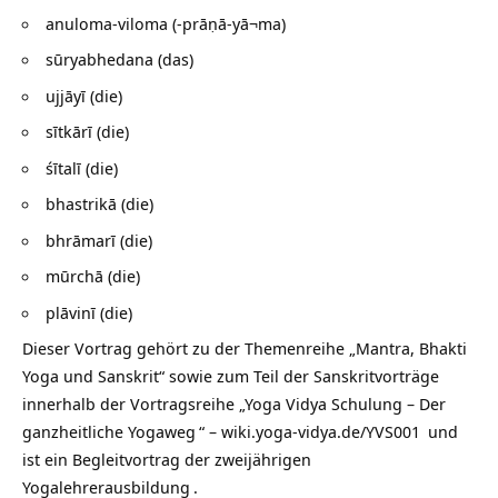
anuloma-viloma (-prāṇā-yā¬ma)
sūryabhedana (das)
ujjāyī (die)
sītkārī (die)
śītalī (die)
bhastrikā (die)
bhrāmarī (die)
mūrchā (die)
plāvinī (die)
Dieser Vortrag gehört zu der Themenreihe „Mantra, Bhakti
Yoga und Sanskrit“ sowie zum Teil der
Sanskritvorträge
innerhalb der Vortragsreihe „
Yoga Vidya Schulung – Der
ganzheitliche Yogaweg
“ –
wiki.yoga-vidya.de/YVS001
und
ist ein Begleitvortrag der zweijährigen
Yogalehrerausbildung
.