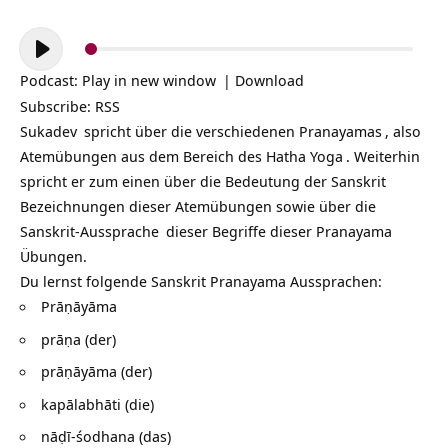
Audio-
Player
Podcast:
Play in new window
|
Download
Subscribe:
RSS
Sukadev
spricht über die verschiedenen
Pranayamas
, also
Atemübungen aus dem Bereich des
Hatha Yoga
. Weiterhin
spricht er zum einen über die Bedeutung der Sanskrit
Bezeichnungen dieser Atemübungen sowie über die
Sanskrit-Aussprache
dieser Begriffe dieser Pranayama
Übungen.
Du lernst folgende Sanskrit Pranayama Aussprachen:
Prāṇāyāma
prāṇa (der)
prāṇāyāma (der)
kapālabhāti (die)
nāḍī-śodhana (das)