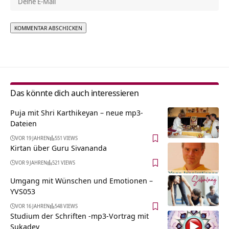
Alternative:
Das könnte dich auch interessieren
Puja mit Shri Karthikeyan – neue mp3-
Dateien
VOR 19 JAHREN
551 VIEWS
Kirtan über Guru Sivananda
VOR 9 JAHREN
521 VIEWS
Umgang mit Wünschen und Emotionen –
YVS053
VOR 16 JAHREN
548 VIEWS
Studium der Schriften -mp3-Vortrag mit
Sukadev