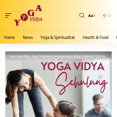
Aa
Größenänderun
Home
News
Yoga & Spiritualität
Health & Food
Yoga Vidya Blog - Yoga, Meditation und Ayurveda
>
Blog
>
Podcast
>
Vorträge
>
YVS1