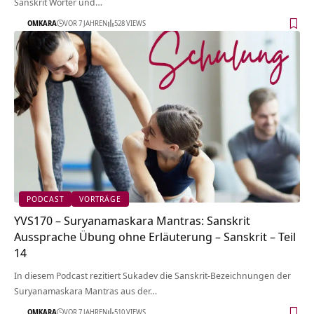
Sanskrit Wörter und…
OMKARA
VOR 7 JAHREN
528 VIEWS
PODCAST
VORTRÄGE
YVS170 – Suryanamaskara Mantras: Sanskrit
Aussprache Übung ohne Erläuterung – Sanskrit – Teil
14
In diesem Podcast rezitiert Sukadev die Sanskrit-Bezeichnungen der
Suryanamaskara Mantras aus der…
OMKARA
VOR 7 JAHREN
510 VIEWS