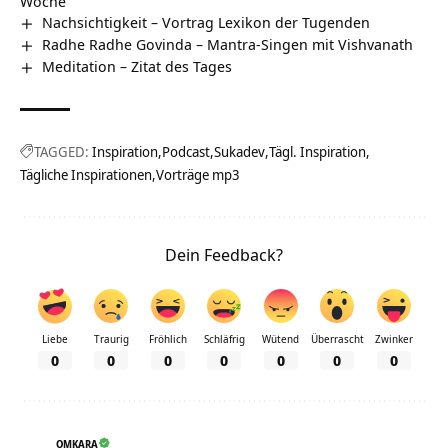
Woche
Nachsichtigkeit – Vortrag Lexikon der Tugenden
Radhe Radhe Govinda – Mantra-Singen mit Vishvanath
Meditation – Zitat des Tages
TAGGED:
Inspiration
Podcast
Sukadev
Tägl. Inspiration
Tägliche Inspirationen
Vorträge mp3
Dein Feedback?
Liebe
Traurig
Fröhlich
Schläfrig
Wütend
Überrascht
Zwinker
0
0
0
0
0
0
0
OMKARA