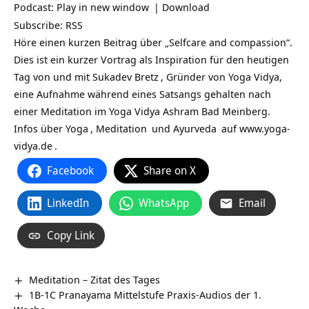
Podcast:
Play in new window
|
Download
Subscribe:
RSS
Höre einen kurzen Beitrag über „Selfcare and compassion“.
Dies ist ein kurzer Vortrag als Inspiration für den heutigen
Tag von und mit
Sukadev Bretz
, Gründer von Yoga Vidya,
eine Aufnahme während eines Satsangs gehalten nach
einer Meditation im Yoga Vidya Ashram Bad Meinberg.
Infos über
Yoga
,
Meditation
und
Ayurveda
auf
www.yoga-
vidya.de
.
Facebook
Share on X
LinkedIn
WhatsApp
Email
Copy Link
Meditation – Zitat des Tages
1B-1C Pranayama Mittelstufe Praxis-Audios der 1.