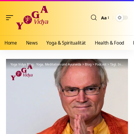
Aa
Größenänderun
Home
News
Yoga & Spiritualität
Health & Food
Yoga Vidya Blog - Yoga, Meditation und Ayurveda
>
Blog
>
Podcast
>
Tägl. Inspiration