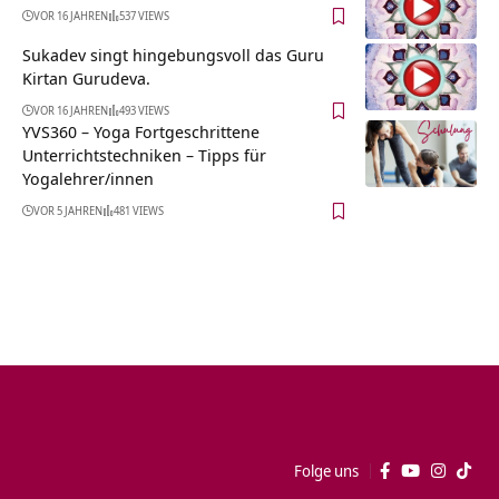
VOR 16 JAHREN
537 VIEWS
Sukadev singt hingebungsvoll das Guru
Kirtan Gurudeva.
VOR 16 JAHREN
493 VIEWS
YVS360 – Yoga Fortgeschrittene
Unterrichtstechniken – Tipps für
Yogalehrer/innen
VOR 5 JAHREN
481 VIEWS
Folge uns