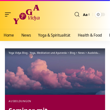
Aa
Größenänderun
Home
News
Yoga & Spiritualität
Health & Food
Yoga Vidya Blog - Yoga, Meditation und Ayurveda
>
Blog
>
News
>
Ausbildungen
>
Se
AUSBILDUNGEN