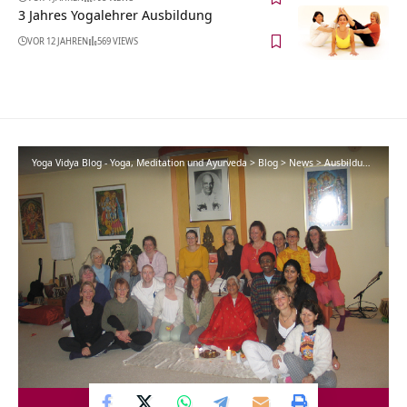
3 Jahres Yogalehrer Ausbildung
VOR 12 JAHREN
569 VIEWS
Yoga Vidya Blog - Yoga, Meditation und Ayurveda
>
Blog
>
News
>
Ausbildungen
>
Ab