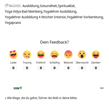
TAGGED:
Ausbildung
Gesundheit
Spiritualität
Yoga Vidya Bad Meinberg
Yogalehrer Ausbildung
Yogalehrer Ausbildung 4 Wochen Intensiv
Yogalehrer Vorbereitung
Yogapraxis
Dein Feedback?
Liebe
Traurig
Fröhlich
Schläfrig
Wütend
Überrascht
Zwinker
0
0
0
0
0
0
0
DIRK
» Alle Wege, die du gehst, führen die Welt in deine Mitte.