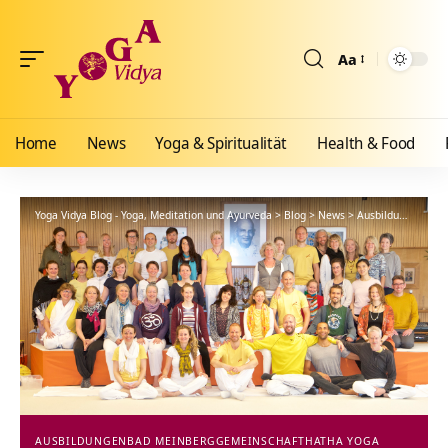
Aa
Größenänderun
Home
News
Yoga & Spiritualität
Health & Food
Yoga Vidya Blog - Yoga, Meditation und Ayurveda
>
Blog
>
News
>
Ausbildungen
>
4 
AUSBILDUNGEN
BAD MEINBERG
GEMEINSCHAFT
HATHA YOGA