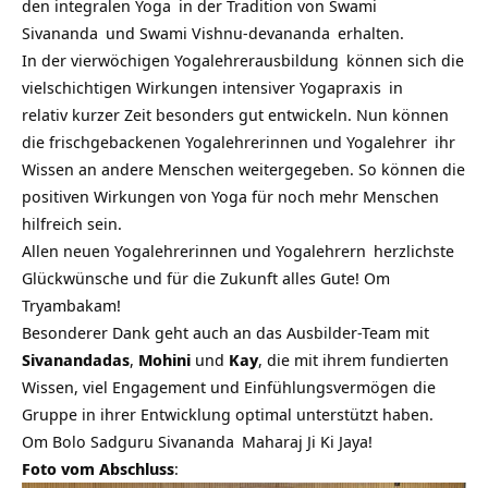
den
integralen Yoga
in der Tradition von
Swami
Sivananda
und
Swami Vishnu-devananda
erhalten.
In der
vierwöchigen Yogalehrerausbildung
können sich die
vielschichtigen Wirkungen intensiver
Yogapraxis
in
relativ kurzer Zeit besonders gut entwickeln. Nun können
die frischgebackenen Yogalehrerinnen und
Yogalehrer
ihr
Wissen an andere Menschen weitergegeben. So können die
positiven Wirkungen von Yoga für noch mehr Menschen
hilfreich sein.
Allen neuen Yogalehrerinnen und
Yogalehrern
herzlichste
Glückwünsche und für die Zukunft alles Gute! Om
Tryambakam!
Besonderer Dank geht auch an das Ausbilder-Team mit
Sivanandadas
,
Mohini
und
Kay
, die mit ihrem fundierten
Wissen, viel Engagement und Einfühlungsvermögen die
Gruppe in ihrer Entwicklung optimal unterstützt haben.
Om Bolo Sadguru
Sivananda
Maharaj Ji Ki Jaya!
Foto vom Abschluss
: