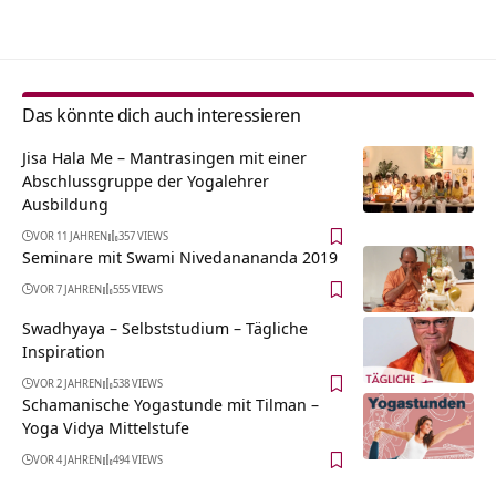
Alternative:
Das könnte dich auch interessieren
Jisa Hala Me – Mantrasingen mit einer
Abschlussgruppe der Yogalehrer
Ausbildung
VOR 11 JAHREN
357 VIEWS
Seminare mit Swami Nivedanananda 2019
VOR 7 JAHREN
555 VIEWS
Swadhyaya – Selbststudium – Tägliche
Inspiration
VOR 2 JAHREN
538 VIEWS
Schamanische Yogastunde mit Tilman –
Yoga Vidya Mittelstufe
VOR 4 JAHREN
494 VIEWS