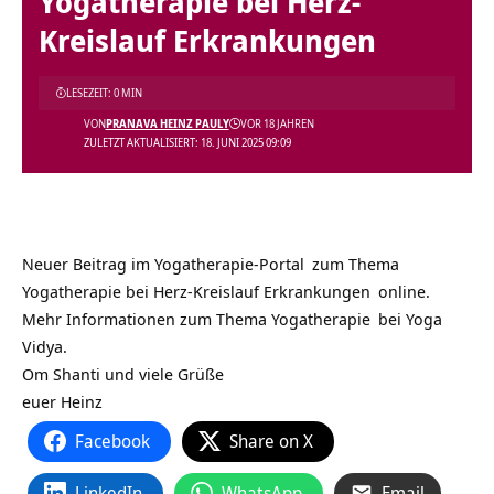
Yogatherapie bei Herz-
Kreislauf Erkrankungen
LESEZEIT: 0 MIN
VON
PRANAVA HEINZ PAULY
VOR 18 JAHREN
ZULETZT AKTUALISIERT: 18. JUNI 2025 09:09
Neuer Beitrag im
Yogatherapie-Portal
zum Thema
Yogatherapie bei Herz-Kreislauf Erkrankungen
online.
Mehr Informationen zum Thema
Yogatherapie
bei
Yoga
Vidya.
Om Shanti und viele Grüße
euer Heinz
Facebook
Share on X
LinkedIn
WhatsApp
Email