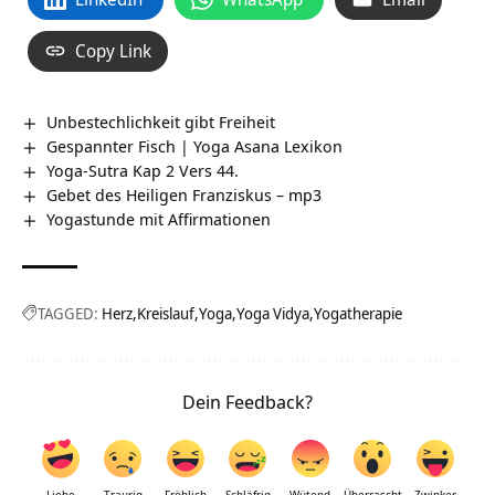
Copy Link
Unbestechlichkeit gibt Freiheit
Gespannter Fisch | Yoga Asana Lexikon
Yoga-Sutra Kap 2 Vers 44.
Gebet des Heiligen Franziskus – mp3
Yogastunde mit Affirmationen
TAGGED:
Herz
Kreislauf
Yoga
Yoga Vidya
Yogatherapie
Dein Feedback?
Liebe
Traurig
Fröhlich
Schläfrig
Wütend
Überrascht
Zwinker