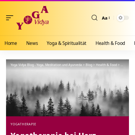
Aa
Größenänderun
Home
News
Yoga & Spiritualität
Health & Food
Yoga Vidya Blog - Yoga, Meditation und Ayurveda
>
Blog
>
Health & Food
>
Yogathera
YOGATHERAPIE