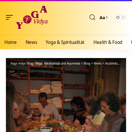
Aa
Größenänderun
Home
News
Yoga & Spiritualität
Health & Food
Yoga Vidya Blog - Yoga, Meditation und Ayurveda
>
Blog
>
News
>
Ausbildungen
>
Be