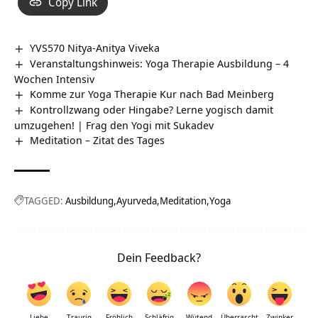
Copy Link
YVS570 Nitya-Anitya Viveka
Veranstaltungshinweis: Yoga Therapie Ausbildung – 4
Wochen Intensiv
Komme zur Yoga Therapie Kur nach Bad Meinberg
Kontrollzwang oder Hingabe? Lerne yogisch damit
umzugehen! | Frag den Yogi mit Sukadev
Meditation – Zitat des Tages
TAGGED:
Ausbildung
Ayurveda
Meditation
Yoga
Dein Feedback?
Liebe
Traurig
Fröhlich
Schläfrig
Wütend
Überrascht
Zwinker