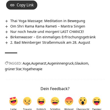
Copy Link
Thai Yoga Massage: Meditation in Bewegung
Om Shri Rama Rama Rameti – Mantra Singen
Nur noch heute und morgen! LAST CHANCE!
Birkenwasser – Ein einmaliges Erfrischungsgetränk
2. Bad Meinberger Straßenmusik am 28. August
TAGGED:
Auge
Augenarzt
Augeninnengruck
Glaukom
grüner Star
Yogatherapie
Dein Feedback?
Liebe
Traurig
Fröhlich
Schläfrig
Wütend
Überrascht
Zwinker