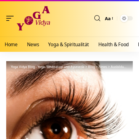
Aa
Größenänderun
Home
News
Yoga & Spiritualität
Health & Food
Yoga Vidya Blog - Yoga, Meditation und Ayurveda
>
Blog
>
News
>
Ausbildungen
>
Se