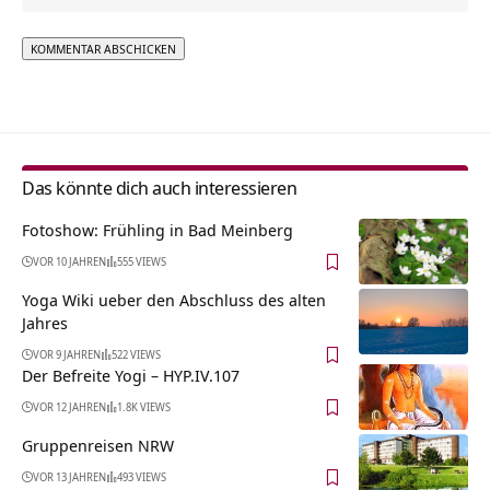
Alternative:
Das könnte dich auch interessieren
Fotoshow: Frühling in Bad Meinberg
VOR 10 JAHREN
555 VIEWS
Yoga Wiki ueber den Abschluss des alten
Jahres
VOR 9 JAHREN
522 VIEWS
Der Befreite Yogi – HYP.IV.107
VOR 12 JAHREN
1.8K VIEWS
Gruppenreisen NRW
VOR 13 JAHREN
493 VIEWS