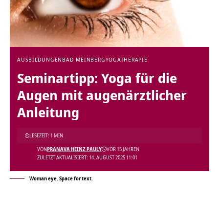
AUSBILDUNGEN
BAD MEINBERG
YOGATHERAPIE
Seminartipp: Yoga für die
Augen mit augenärztlicher
Anleitung
LESEZEIT: 1 MIN
VON
PRANAVA HEINZ PAULY
VOR 15 JAHREN
ZULETZT AKTUALISIERT: 14. AUGUST 2025 11:01
Woman eye. Space for text.