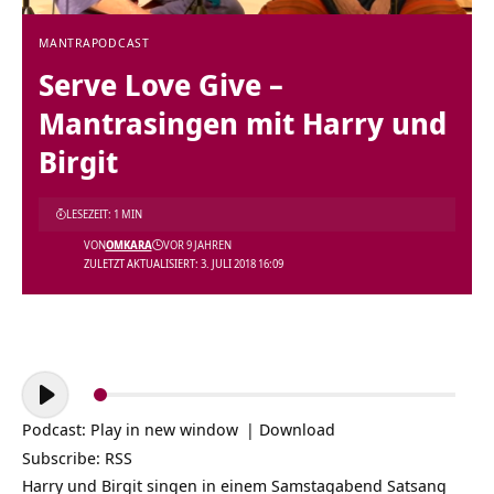
MANTRA
PODCAST
Serve Love Give –
Mantrasingen mit Harry und
Birgit
LESEZEIT: 1 MIN
VON
OMKARA
VOR 9 JAHREN
ZULETZT AKTUALISIERT: 3. JULI 2018 16:09
Audio-
Player
Podcast:
Play in new window
|
Download
Subscribe:
RSS
Harry und Birgit singen in einem Samstagabend
Satsang