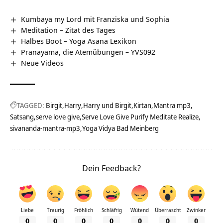
Kumbaya my Lord mit Franziska und Sophia
Meditation – Zitat des Tages
Halbes Boot – Yoga Asana Lexikon
Pranayama, die Atemübungen – YVS092
Neue Videos
TAGGED:
Birgit
Harry
Harry und Birgit
Kirtan
Mantra mp3
Satsang
serve love give
Serve Love Give Purify Meditate Realize
sivananda-mantra-mp3
Yoga Vidya Bad Meinberg
Dein Feedback?
Liebe
Traurig
Fröhlich
Schläfrig
Wütend
Überrascht
Zwinker
0
0
0
0
0
0
0