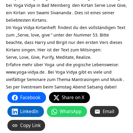
bei
Yoga Vidya in Bad Meinberg
den Kirtan Serve Love Give,
ein
Kirtan
von
Swami Sivananda
. Dies ist eines seiner
beliebtesten Kirtans.
Im
Yoga Vidya Kirtanheft
findest du den vollständigen Text
zum „
Serve, love, give
“ unter der Nummer 53. Bitte
beachte, dass Harry und Birgit nur den ersten Vers dieses
Kirtans singen.
Hier ist der Text zum Mitsingen:
Serve, Love, Give, Purify, Meditate, Realize.
Erfahre mehr über
Yoga
und die yogische Lebensweise:
www.yoga-vidya.de
. Bei Yoga Vidya gibt es viele und
vielfältige
Seminare zum Thema Mantrasingen und Musik
.
Sei per livestream beim Samstag Abend Satsang dabei!
Facebook
Share on X
LinkedIn
WhatsApp
Email
Copy Link