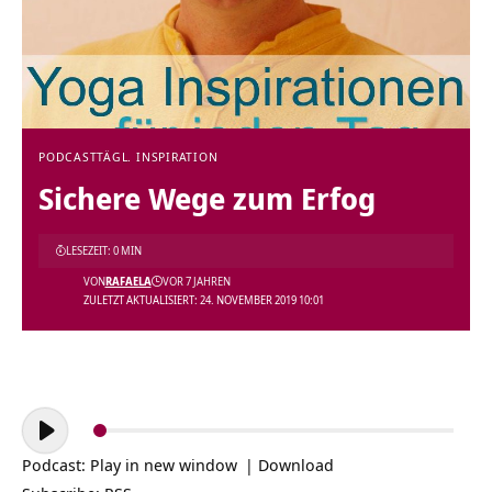
PODCAST
TÄGL. INSPIRATION
Sichere Wege zum Erfog
LESEZEIT: 0 MIN
VON
RAFAELA
VOR 7 JAHREN
ZULETZT AKTUALISIERT: 24. NOVEMBER 2019 10:01
Audio-
Player
Podcast:
Play in new window
|
Download