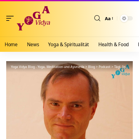
Aa
Größenänderun
Home
News
Yoga & Spiritualität
Health & Food
Yoga Vidya Blog - Yoga, Meditation und Ayurveda
>
Blog
>
Podcast
>
Tägl. Inspiration