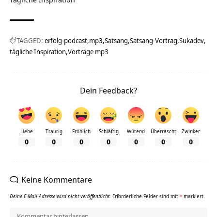
TAGGED:
erfolg-podcast
mp3
Satsang
Satsang-Vortrag
Sukadev
tägliche Inspiration
Vorträge mp3
Dein Feedback?
Liebe
Traurig
Fröhlich
Schläfrig
Wütend
Überrascht
Zwinker
0
0
0
0
0
0
0
Keine Kommentare
Deine E-Mail-Adresse wird nicht veröffentlicht.
Erforderliche Felder sind mit
*
markiert.