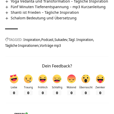
Yoga Vedanta und Transformation – Tägliche Inspiration
Fünf Minuten Tiefenentspannung – mp3 Kurzanleitung
Shanti ist Frieden – Tägliche Inspiration
Schalom Bedeutung und Übersetzung
TAGGED:
Inspiration
Podcast
Sukadev
Tägl. Inspiration
Tägliche Inspirationen
Vorträge mp3
Dein Feedback?
Liebe
Traurig
Fröhlich
Schläfrig
Wütend
Überrascht
Zwinker
0
0
0
0
0
0
0