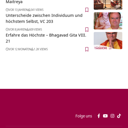
Maitreya
VOR 13 JAHREN
541 VIEWS
Unterscheide zwischen Individuum und
höchstem Selbst, VC 203
VOR 8 JAHREN
609 VIEWS
Erfahre das Höchste – Bhagavad Gita VIII.
21
VOR 12 MONATEN
1.2K VIEWS
Folge uns