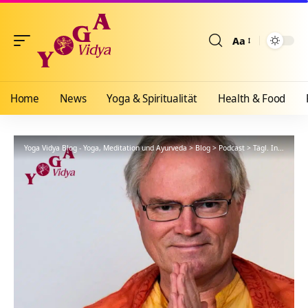
Aa
Größenänderun
Home
News
Yoga & Spiritualität
Health & Food
Yoga Vidya Blog - Yoga, Meditation und Ayurveda
>
Blog
>
Podcast
>
Tägl. Inspiration