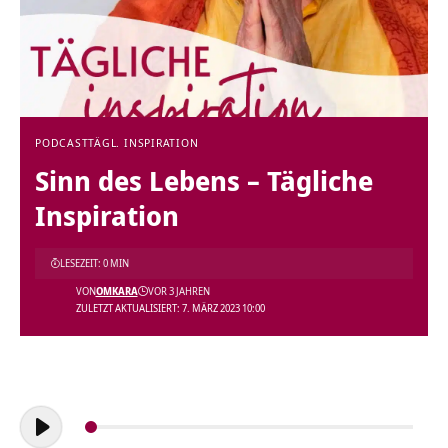
PODCAST
TÄGL. INSPIRATION
Sinn des Lebens – Tägliche
Inspiration
LESEZEIT: 0 MIN
VON
OMKARA
VOR 3 JAHREN
ZULETZT AKTUALISIERT: 7. MÄRZ 2023 10:00
Audio-
Player