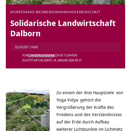
AYURVEDA
BAD MEINBERG
ERNÄHRUNG
GEMEINSCHAFT
Solidarische Landwirtschaft
Dalborn
LESEZEIT: 3 MIN
VON
CHANDRASHEKARA
VOR 13 JAHREN
ZULETZT AKTUALISIERT: 24. JANUAR 2026 09:31
Zu einem der
drei Hauptziele
von
Yoga Vidya
gehört die
Vergrößerung der Kräfte des
Friedens und des Verständnisses
auf der Erde durch Aufbau
weiterer Lichtpunkte im Lichtnetz