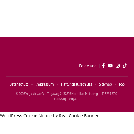
Folge uns
Datenschutz
Impressum
Haftungsausschluss
Sitemap
RSS
© 2026 Yoga Vidya e.V. · Yogaweg 7 · 32805 Horn‑Bad Meinberg · +49 5234 87‑0 ·
info@yoga‑vidya.de
WordPress Cookie Notice by Real Cookie Banner