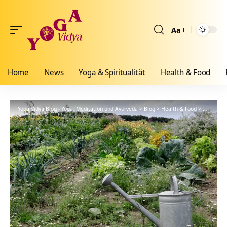
Aa
Größenänderun
Home
News
Yoga & Spiritualität
Health & Food
Yoga Vidya Blog - Yoga, Meditation und Ayurveda
>
Blog
>
Health & Food
>
Ayurveda