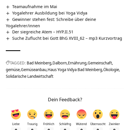
Teamaufnahme im Mai
Yogalehrer Ausbildung bei Yoga Vidya
Gewinner stehen fest: Schreibe über deine
Yogalehrer/innen
Der siegreiche Atem – HYP.II.51
Suche Zuflucht bei Gott BhG XVIII_62 – mp3 Kurzvortrag
TAGGED:
Bad Meinberg
Dalborn
Ernährung
Gemeinschaft
gemüse
Gemüseanbau
Haus Yoga Vidya Bad Meinberg
Ökologie
Solidarische Landwirtschaft
Dein Feedback?
Liebe
Traurig
Fröhlich
Schläfrig
Wütend
Überrascht
Zwinker
0
0
0
0
0
0
0