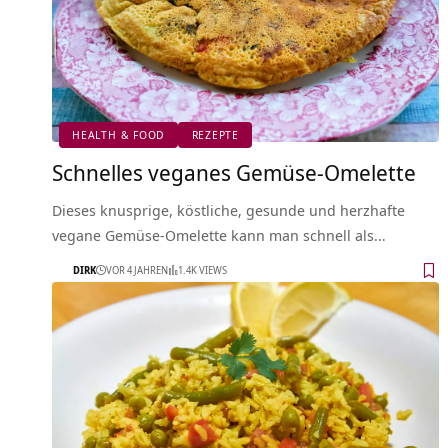
HEALTH & FOOD
REZEPTE
Schnelles veganes Gemüse-Omelette
Dieses knusprige, köstliche, gesunde und herzhafte
vegane Gemüse-Omelette kann man schnell als…
DIRK
VOR 4 JAHREN
1.4K VIEWS