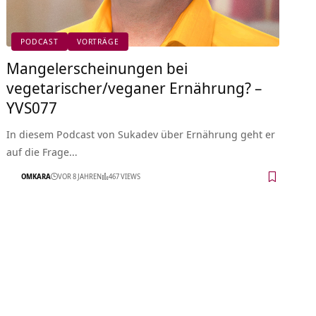
PODCAST
VORTRÄGE
Mangelerscheinungen bei
vegetarischer/veganer Ernährung? –
YVS077
In diesem Podcast von Sukadev über Ernährung geht er
auf die Frage…
OMKARA
VOR 8 JAHREN
467 VIEWS