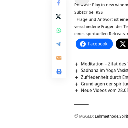
Player
Podcast:
Play in new wind
Subscribe:
RSS
Frage und Antwort ist eine
verschiedene Fragen der Tei
eines
spirituellen Retreats
m
Facebook
Meditation – Zitat des
Sadhana im Yoga Vasist
Zufriedenheit durch E
Grundlagen der spiritue
Neue Videos vom 28.05
TAGGED:
Lehrmethode
Spiri