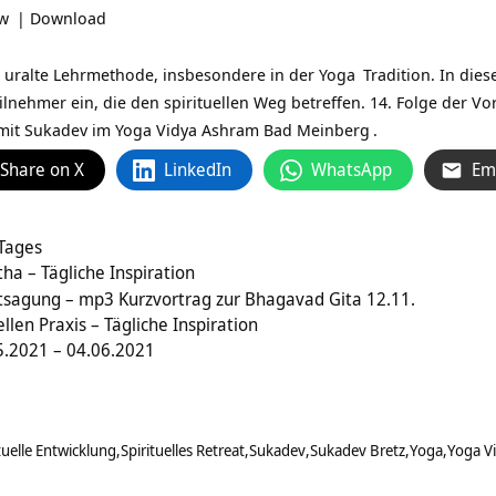
ow
|
Download
 uralte Lehrmethode, insbesondere in der
Yoga
Tradition. In die
lnehmer ein, die den spirituellen Weg betreffen. 14. Folge der V
it Sukadev im
Yoga Vidya Ashram Bad Meinberg
.
Share on X
LinkedIn
WhatsApp
Em
 Tages
ha – Tägliche Inspiration
ntsagung – mp3 Kurzvortrag zur Bhagavad Gita 12.11.
llen Praxis – Tägliche Inspiration
.2021 – 04.06.2021
tuelle Entwicklung
Spirituelles Retreat
Sukadev
Sukadev Bretz
Yoga
Yoga V