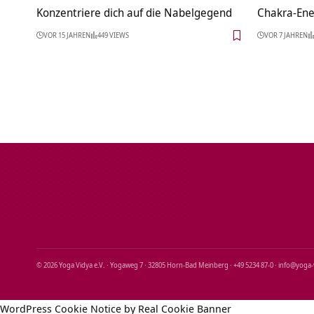
Konzentriere dich auf die Nabelgegend
Chakra-Ene
VOR 15 JAHREN
449 VIEWS
VOR 7 JAHREN
© 2026 Yoga Vidya e.V. · Yogaweg 7 · 32805 Horn‑Bad Meinberg · +49 5234 87‑0 · info@yoga
WordPress Cookie Notice by Real Cookie Banner