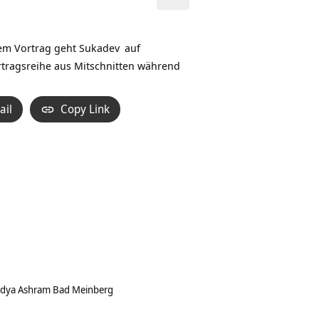
Pfeiltasten
Hoch/Runter
benutzen,
sem Vortrag geht
Sukadev
auf
um
ortragsreihe aus Mitschnitten während
die
Lautstärke
ail
Copy Link
zu
regeln.
idya Ashram Bad Meinberg