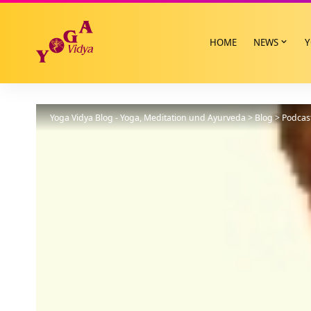
HOME
NEWS
Y
Yoga Vidya Blog - Yoga, Meditation und Ayurveda
>
Blog
>
Podcas