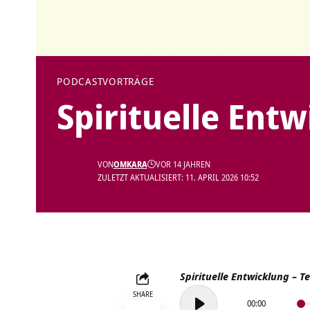
PODCAST
VORTRÄGE
Spirituelle Entw
VON
OMKARA
VOR 14 JAHREN
ZULETZT AKTUALISIERT: 11. APRIL 2026 10:52
Spirituelle Entwicklung
– Te
Audio-
SHARE
00:00