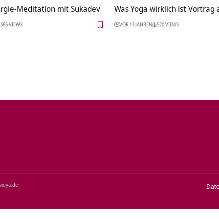
rgie-Meditation mit Sukadev
Was Yoga wirklich ist Vortrag 
585 VIEWS
VOR 13 JAHREN
520 VIEWS
‑vidya.de
Dat