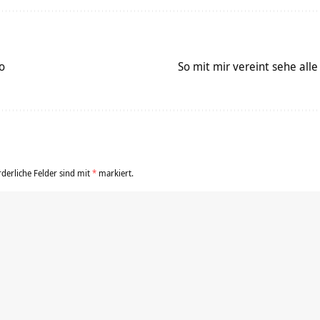
o
So mit mir vereint sehe all
rderliche Felder sind mit
*
markiert.