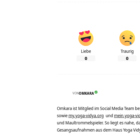
Liebe
Traurig
0
0
VON
OMKARA
Omkara ist Mitglied im Social Media Team b
sowie
my.yoga-vidya.org
und
mein.yoga-vi
und Maultrommelspieler. So liegt es nahe, 
Gesangsaufnahmen aus dem Haus Yoga Vidya