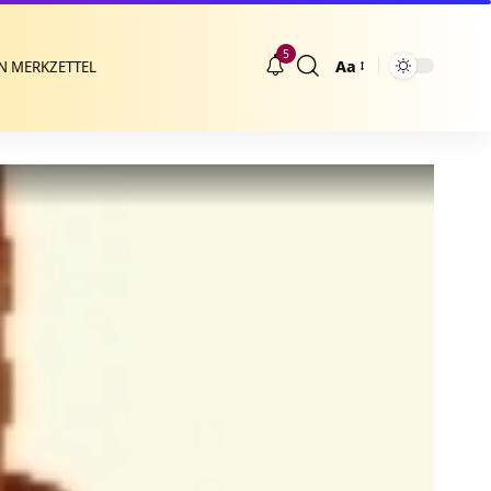
5
Aa
N MERKZETTEL
Größenänderung