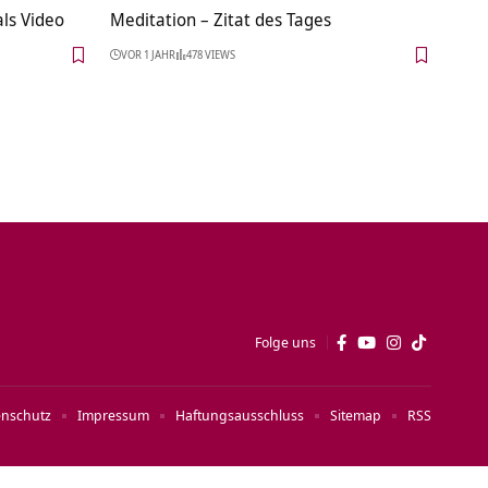
als Video
Meditation – Zitat des Tages
VOR 1 JAHR
478 VIEWS
Folge uns
enschutz
Impressum
Haftungsausschluss
Sitemap
RSS