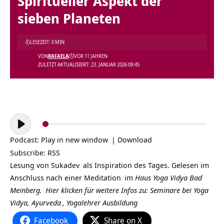
Spiritueller Aspekt der
sieben Planeten
LESEZEIT: 0 MIN
VON
RAFAELA
VOR 11 JAHREN
ZULETZT AKTUALISIERT: 23. JANUAR 2026 09:45
Audio-
Player
Podcast:
Play in new window
|
Download
Subscribe:
RSS
Lesung von
Sukadev
als Inspiration des Tages. Gelesen im
Anschluss nach einer
Meditation
im
Haus Yoga Vidya Bad
Meinberg.
Hier klicken für weitere Infos zu: Seminare bei
Yoga
Vidya,
Ayurveda
,
Yogalehrer Ausbildung
Facebook
Share on X