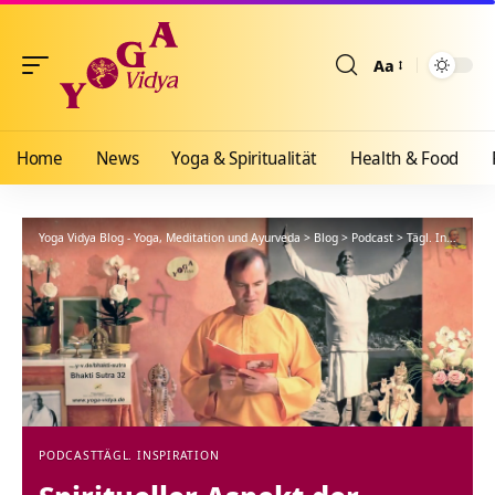
Aa
Größenänderun
Home
News
Yoga & Spiritualität
Health & Food
Yoga Vidya Blog - Yoga, Meditation und Ayurveda
>
Blog
>
Podcast
>
Tägl. Inspiration
PODCAST
TÄGL. INSPIRATION