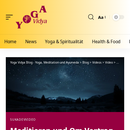
Aa
Größenänderun
Home
News
Yoga & Spiritualität
Health & Food
Yoga Vidya Blog - Yoga, Meditation und Ayurveda
>
Blog
>
Videos
>
Video
>
Meditiere
SUKADEV
VIDEO