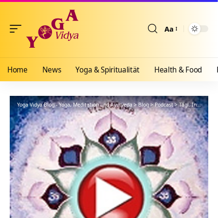
Aa
Größenänderun
Home
News
Yoga & Spiritualität
Health & Food
Yoga Vidya Blog - Yoga, Meditation und Ayurveda
>
Blog
>
Podcast
>
Tägl. Inspiration