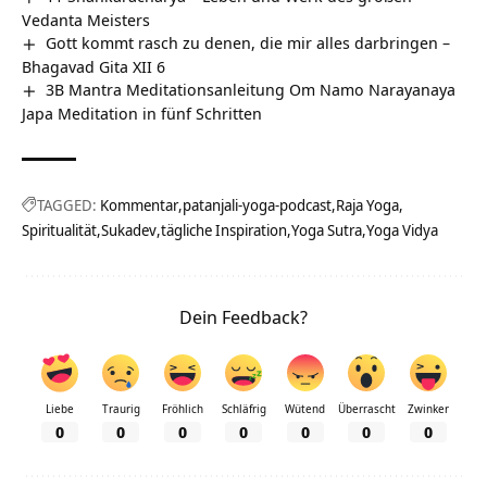
Vedanta Meisters
Gott kommt rasch zu denen, die mir alles darbringen –
Bhagavad Gita XII 6
3B Mantra Meditationsanleitung Om Namo Narayanaya
Japa Meditation in fünf Schritten
TAGGED:
Kommentar
patanjali-yoga-podcast
Raja Yoga
Spiritualität
Sukadev
tägliche Inspiration
Yoga Sutra
Yoga Vidya
Dein Feedback?
Liebe
Traurig
Fröhlich
Schläfrig
Wütend
Überrascht
Zwinker
0
0
0
0
0
0
0