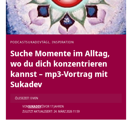
PODCAST
SUKADEV
TÄGL. INSPIRATION
Suche Momente im Alltag,
wo du dich konzentrieren
kannst – mp3-Vortrag mit
Sukadev
LESEZEIT: 0 MIN
VON
SUKADEV
VOR 17 JAHREN
ZULETZT AKTUALISIERT: 24. MÄRZ 2026 11:59