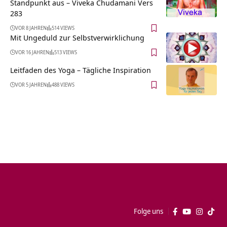
Standpunkt aus – Viveka Chudamani Vers
283
VOR 8 JAHREN
514 VIEWS
Mit Ungeduld zur Selbstverwirklichung
VOR 16 JAHREN
513 VIEWS
Leitfaden des Yoga – Tägliche Inspiration
VOR 5 JAHREN
488 VIEWS
Folge uns