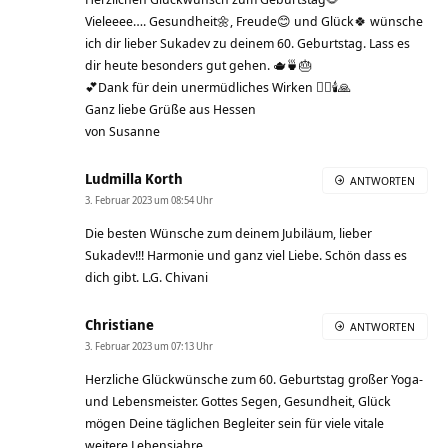
Vieleeee…. Gesundheit🌼, Freude😊 und Glück🍀 wünsche
ich dir lieber Sukadev zu deinem 60. Geburtstag. Lass es
dir heute besonders gut gehen. 🫖🍵🎂
💕Dank für dein unermüdliches Wirken 🧘‍♀️🕯️🙏
Ganz liebe Grüße aus Hessen
von Susanne
Ludmilla Korth
ANTWORTEN
3. Februar 2023 um 08:54 Uhr
Die besten Wünsche zum deinem Jubiläum, lieber
Sukadev!!! Harmonie und ganz viel Liebe. Schön dass es
dich gibt. L.G. Chivani
Christiane
ANTWORTEN
3. Februar 2023 um 07:13 Uhr
Herzliche Glückwünsche zum 60. Geburtstag großer Yoga-
und Lebensmeister. Gottes Segen, Gesundheit, Glück
mögen Deine täglichen Begleiter sein für viele vitale
weitere Lebensjahre.