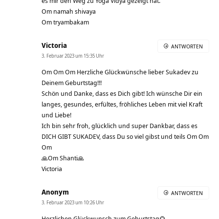
es mir den Weg zu Yoga Vidya gezeigt hat.
Om namah shivaya
Om tryambakam
Victoria
ANTWORTEN
3. Februar 2023 um 15:35 Uhr
Om Om Om Herzliche Glückwünsche lieber Sukadev zu
Deinem Geburtstag!!!
Schön und Danke, dass es Dich gibt! Ich wünsche Dir ein
langes, gesundes, erfültes, fröhliches Leben mit viel Kraft
und Liebe!
Ich bin sehr froh, glücklich und super Dankbar, dass es
DICH GIBT SUKADEV, dass Du so viel gibst und teils Om Om
Om
🙏Om Shanti🙏
Victoria
Anonym
ANTWORTEN
3. Februar 2023 um 10:26 Uhr
Herzlichen Glückwunsch zum Geburtstag🌻