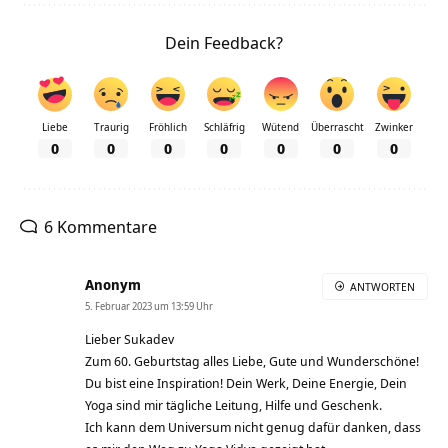
Dein Feedback?
Liebe
Traurig
Fröhlich
Schläfrig
Wütend
Überrascht
Zwinker
0
0
0
0
0
0
0
6 Kommentare
Anonym
ANTWORTEN
5. Februar 2023 um 13:59 Uhr
Lieber Sukadev
Zum 60. Geburtstag alles Liebe, Gute und Wunderschöne!
Du bist eine Inspiration! Dein Werk, Deine Energie, Dein
Yoga sind mir tägliche Leitung, Hilfe und Geschenk.
Ich kann dem Universum nicht genug dafür danken, dass