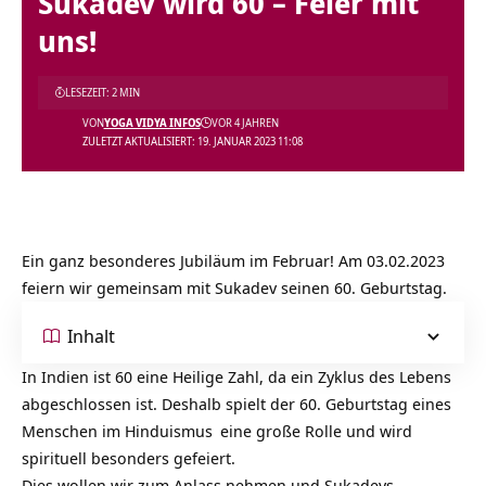
Sukadev wird 60 – Feier mit
uns!
LESEZEIT: 2 MIN
VON
YOGA VIDYA INFOS
VOR 4 JAHREN
ZULETZT AKTUALISIERT: 19. JANUAR 2023 11:08
Ein ganz besonderes Jubiläum im Februar! Am 03.02.2023
feiern wir gemeinsam mit Sukadev seinen 60. Geburtstag.
Inhalt
In Indien ist 60 eine Heilige Zahl, da ein Zyklus des Lebens
abgeschlossen ist. Deshalb spielt der 60. Geburtstag eines
Menschen im
Hinduismus
eine große Rolle und wird
spirituell besonders gefeiert.
Dies wollen wir zum Anlass nehmen und
Sukadevs