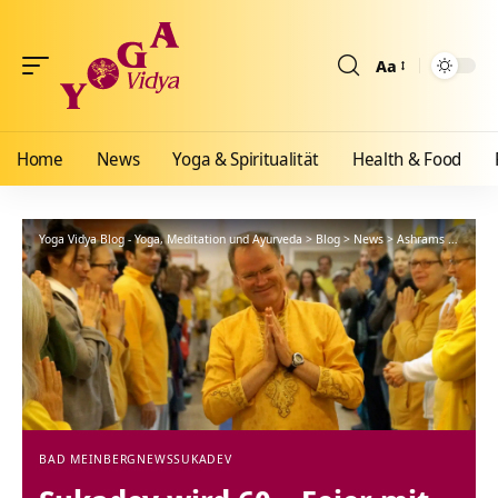
Aa
Größenänderun
Home
News
Yoga & Spiritualität
Health & Food
Yoga Vidya Blog - Yoga, Meditation und Ayurveda
>
Blog
>
News
>
Ashrams
>
Bad Me
BAD MEINBERG
NEWS
SUKADEV